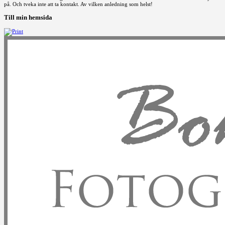
på. Och tveka inte att ta kontakt. Av vilken anledning som helst!
Till min hemsida