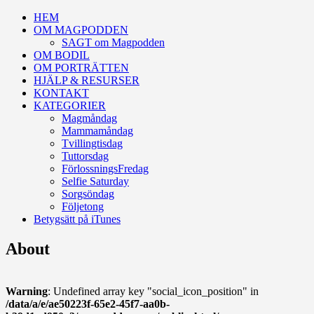
HEM
OM MAGPODDEN
SAGT om Magpodden
OM BODIL
OM PORTRÄTTEN
HJÄLP & RESURSER
KONTAKT
KATEGORIER
Magmåndag
Mammamåndag
Tvillingtisdag
Tuttorsdag
FörlossningsFredag
Selfie Saturday
Sorgsöndag
Följetong
Betygsätt på iTunes
About
Warning
: Undefined array key "social_icon_position" in
/data/a/e/ae50223f-65e2-45f7-aa0b-