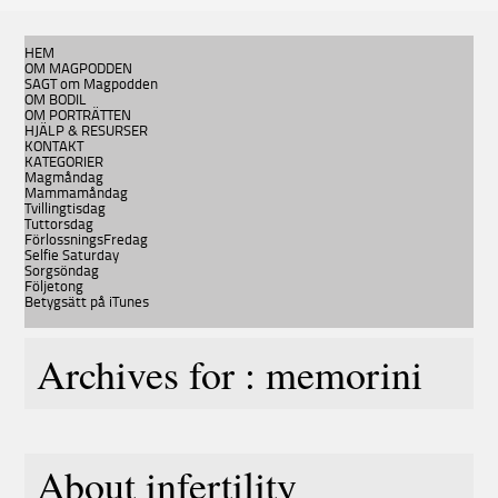
HEM
OM MAGPODDEN
SAGT om Magpodden
OM BODIL
OM PORTRÄTTEN
HJÄLP & RESURSER
KONTAKT
KATEGORIER
Magmåndag
Mammamåndag
Tvillingtisdag
Tuttorsdag
FörlossningsFredag
Selfie Saturday
Sorgsöndag
Följetong
Betygsätt på iTunes
Archives for : memorini
About infertility