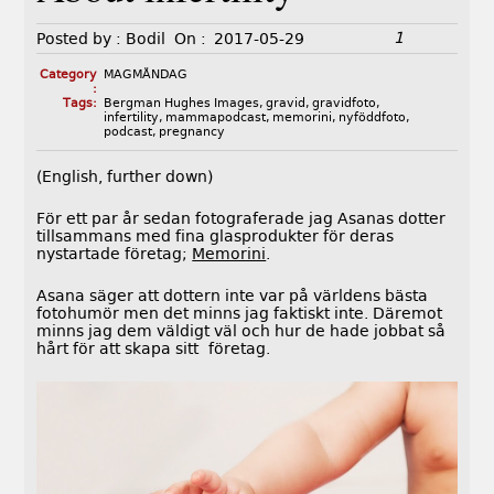
1
Posted by :
Bodil
On :
2017-05-29
Category
MAGMÅNDAG
:
Tags:
Bergman Hughes Images
,
gravid
,
gravidfoto
,
infertility
,
mammapodcast
,
memorini
,
nyföddfoto
,
podcast
,
pregnancy
(English, further down)
För ett par år sedan fotograferade jag Asanas dotter
tillsammans med fina glasprodukter för deras
nystartade företag;
Memorini
.
Asana säger att dottern inte var på världens bästa
fotohumör men det minns jag faktiskt inte. Däremot
minns jag dem väldigt väl och hur de hade jobbat så
hårt för att skapa sitt företag.