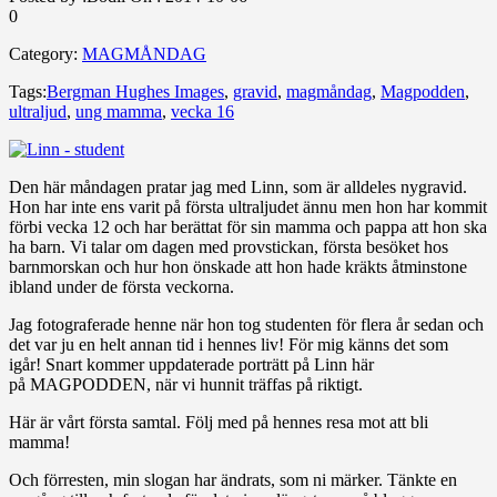
0
Category:
MAGMÅNDAG
Tags:
Bergman Hughes Images
,
gravid
,
magmåndag
,
Magpodden
,
ultraljud
,
ung mamma
,
vecka 16
Den här måndagen pratar jag med Linn, som är alldeles nygravid.
Hon har inte ens varit på första ultraljudet ännu men hon har kommit
förbi vecka 12 och har berättat för sin mamma och pappa att hon ska
ha barn. Vi talar om dagen med provstickan, första besöket hos
barnmorskan och hur hon önskade att hon hade kräkts åtminstone
ibland under de första veckorna.
Jag fotograferade henne när hon tog studenten för flera år sedan och
det var ju en helt annan tid i hennes liv! För mig känns det som
igår! Snart kommer uppdaterade porträtt på Linn här
på MAGPODDEN, när vi hunnit träffas på riktigt.
Här är vårt första samtal. Följ med på hennes resa mot att bli
mamma!
Och förresten, min slogan har ändrats, som ni märker. Tänkte en