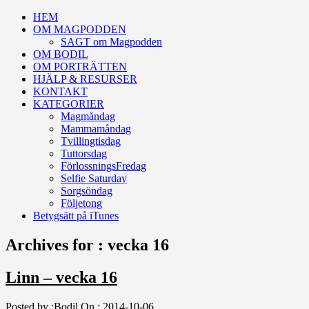
HEM
OM MAGPODDEN
SAGT om Magpodden
OM BODIL
OM PORTRÄTTEN
HJÄLP & RESURSER
KONTAKT
KATEGORIER
Magmåndag
Mammamåndag
Tvillingtisdag
Tuttorsdag
FörlossningsFredag
Selfie Saturday
Sorgsöndag
Följetong
Betygsätt på iTunes
Archives for : vecka 16
Linn – vecka 16
Posted by :
Bodil
On :
2014-10-06