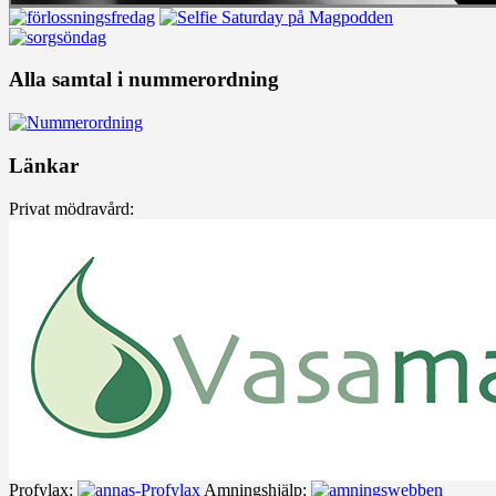
Alla samtal i nummerordning
Länkar
Privat mödravård:
Profylax:
Amningshjälp: