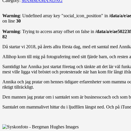
Category:
MAMMAMÅNDAG
Warning
: Undefined array key "social_icon_position" in
/data/a/e/
on line
30
Warning
: Trying to access array offset on false in
/data/a/e/ae50223
82
Då startar vi 2018, på årets allra första dag, med ett samtal med 
Allihop kom till mig på fotografering med sitt fjärde barn, och resten 
Samtidigt har Annika just startat företag och tänkte att det lär väl f
mest ville ligga vid bröstet och protesterade när han kom för långt ifrå
Annika och jag pratar om hennes tidigare erfarenheter som mamma ocks
riktigt tillräckligt.
Den mannen jag pratar om i samtalet som är businesscoach och som br
Samtalet om mammalivet hittar du i ljudfilen längst ned. Och på iTune