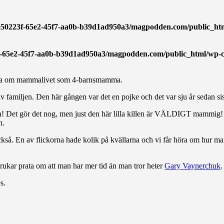
ae50223f-65e2-45f7-aa0b-b39d1ad950a3/magpodden.com/public_html/
f-65e2-45f7-aa0b-b39d1ad950a3/magpodden.com/public_html/wp-con
Annika om mammalivet som 4-barnsmamma.
av familjen. Den här gången var det en pojke och det var sju år sedan sis
unka! Det gör det nog, men just den här lilla killen är VÄLDIGT mammig! 
n.
å. En av flickorna hade kolik på kvällarna och vi får höra om hur man
ukar prata om att man har mer tid än man tror heter
Gary Vaynerchuk
.
s.