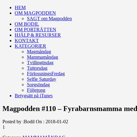
HEM
OM MAGPODDEN
SAGT om Magpodden
OM BODIL
OM PORTRÄTTEN
HJÄLP & RESURSER
KONTAKT
KATEGORIER
Magmåndag
Mammamåndag
Tvillingtisdag
Tuttorsdag
FörlossningsFredag
Selfie Saturday
Sorgsöndag
Följetong
Betygsätt på iTunes
Magpodden #110 – Fyrabarnsmamma med 
Posted by :
Bodil
On :
2018-01-02
1