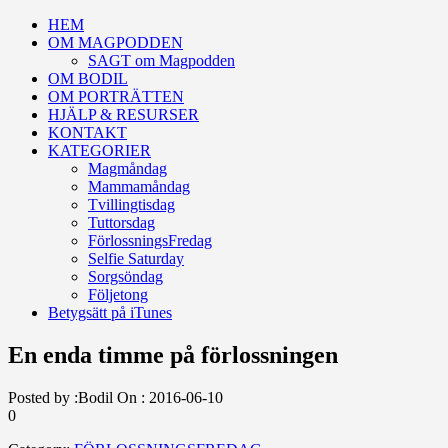
HEM
OM MAGPODDEN
SAGT om Magpodden
OM BODIL
OM PORTRÄTTEN
HJÄLP & RESURSER
KONTAKT
KATEGORIER
Magmåndag
Mammamåndag
Tvillingtisdag
Tuttorsdag
FörlossningsFredag
Selfie Saturday
Sorgsöndag
Följetong
Betygsätt på iTunes
En enda timme på förlossningen
Posted by :
Bodil
On :
2016-06-10
0