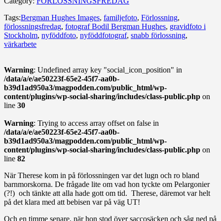
Category:
FÖRLOSSNINGSFREDAG
Tags:
Bergman Hughes Images
,
familjefoto
,
Förlossning
,
förlossningsfredag
,
fotograf Bodil Bergman Hughes
,
gravidfoto i
Stockholm
,
nyföddfoto
,
nyföddfotograf
,
snabb förlossning
,
värkarbete
Warning
: Undefined array key "social_icon_position" in
/data/a/e/ae50223f-65e2-45f7-aa0b-
b39d1ad950a3/magpodden.com/public_html/wp-
content/plugins/wp-social-sharing/includes/class-public.php
on
line
30
Warning
: Trying to access array offset on false in
/data/a/e/ae50223f-65e2-45f7-aa0b-
b39d1ad950a3/magpodden.com/public_html/wp-
content/plugins/wp-social-sharing/includes/class-public.php
on
line
82
När Therese kom in på förlossningen var det lugn och ro bland
barnmorskorna. De frågade lite om vad hon tyckte om Pelargonier
(?!) och tänkte att alla hade gott om tid. Therese, däremot var helt
på det klara med att bebisen var på väg UT!
Och en timme senare, när hon stod över saccosäcken och såg ned på