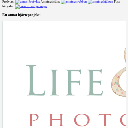
Profylax:
Amningshjälp:
Fina
bärsjalar:
Ett annat hjärteprojekt!