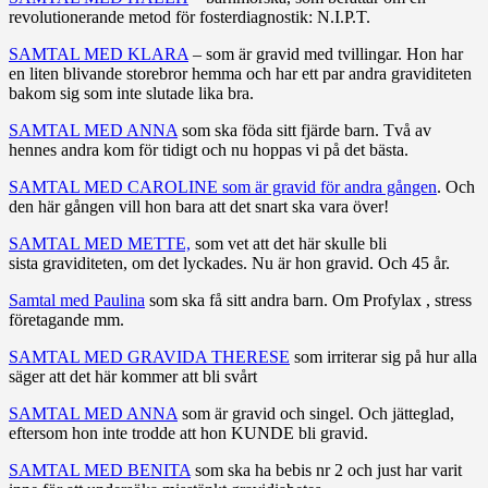
revolutionerande metod för fosterdiagnostik: N.I.P.T.
SAMTAL MED KLARA
– som är gravid med tvillingar. Hon har
en liten blivande storebror hemma och har ett par andra graviditeten
bakom sig som inte slutade lika bra.
SAMTAL MED ANNA
som ska föda sitt fjärde barn. Två av
hennes andra kom för tidigt och nu hoppas vi på det bästa.
SAMTAL MED CAROLINE som är gravid för andra gången
. Och
den här gången vill hon bara att det snart ska vara över!
SAMTAL MED METTE,
som vet att det här skulle bli
sista graviditeten, om det lyckades. Nu är hon gravid. Och 45 år.
Samtal med Paulina
som ska få sitt andra barn. Om Profylax , stress
företagande mm.
SAMTAL MED GRAVIDA THERESE
som irriterar sig på hur alla
säger att det här kommer att bli svårt
SAMTAL MED ANNA
som är gravid och singel. Och jätteglad,
eftersom hon inte trodde att hon KUNDE bli gravid.
SAMTAL MED BENITA
som ska ha bebis nr 2 och just har varit