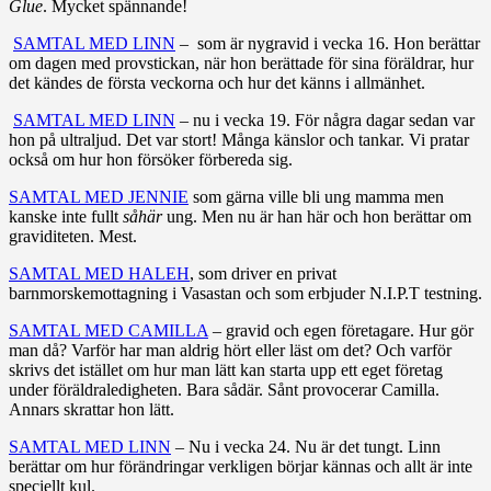
Glue
. Mycket spännande!
SAMTAL MED LINN
– som är nygravid i vecka 16. Hon berättar
om dagen med provstickan, när hon berättade för sina föräldrar, hur
det kändes de första veckorna och hur det känns i allmänhet.
SAMTAL MED LINN
– nu i vecka 19. För några dagar sedan var
hon på ultraljud. Det var stort! Många känslor och tankar. Vi pratar
också om hur hon försöker förbereda sig.
SAMTAL MED JENNIE
som gärna ville bli ung mamma men
kanske inte fullt
såhär
ung. Men nu är han här och hon berättar om
graviditeten. Mest.
SAMTAL MED HALEH
, som driver en privat
barnmorskemottagning i Vasastan och som erbjuder N.I.P.T testning.
SAMTAL MED CAMILLA
– gravid och egen företagare. Hur gör
man då? Varför har man aldrig hört eller läst om det? Och varför
skrivs det istället om hur man lätt kan starta upp ett eget företag
under föräldraledigheten. Bara sådär. Sånt provocerar Camilla.
Annars skrattar hon lätt.
SAMTAL MED LINN
– Nu i vecka 24. Nu är det tungt. Linn
berättar om hur förändringar verkligen börjar kännas och allt är inte
speciellt kul.