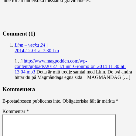
inne för att undersöka misstänkt gravidiabetes.
Comment (1)
Linn – vecka 24 |
2014-12-01 at 7:30 f m
[…]
http://www.magpodden.com/wp-
content/uploads/2014/11/Linn-Grönmo-on-2014-11-30-at-
13.04.mp3
Detta är mitt tredje samtal med Linn. De två andra
hittar du på Magmåndags egna sida – MAGMÅNDAG […]
Kommentera
E-postadressen publiceras inte.
Obligatoriska fält är märkta
*
Kommentar
*