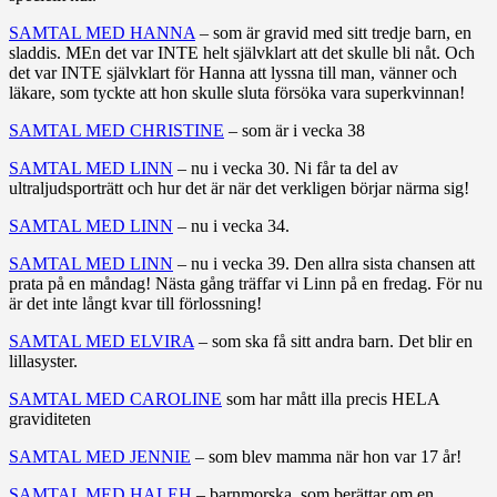
SAMTAL MED HANNA
– som är gravid med sitt tredje barn, en
sladdis. MEn det var INTE helt självklart att det skulle bli nåt. Och
det var INTE självklart för Hanna att lyssna till man, vänner och
läkare, som tyckte att hon skulle sluta försöka vara superkvinnan!
SAMTAL MED CHRISTINE
– som är i vecka 38
SAMTAL MED LINN
– nu i vecka 30. Ni får ta del av
ultraljudsporträtt och hur det är när det verkligen börjar närma sig!
SAMTAL MED LINN
– nu i vecka 34.
SAMTAL MED LINN
– nu i vecka 39. Den allra sista chansen att
prata på en måndag! Nästa gång träffar vi Linn på en fredag. För nu
är det inte långt kvar till förlossning!
SAMTAL MED ELVIRA
– som ska få sitt andra barn. Det blir en
lillasyster.
SAMTAL MED CAROLINE
som har mått illa precis HELA
graviditeten
SAMTAL MED JENNIE
– som blev mamma när hon var 17 år!
SAMTAL MED HALEH
– barnmorska, som berättar om en