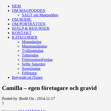
HEM
OM MAGPODDEN
SAGT om Magpodden
OM BODIL
OM PORTRÄTTEN
HJÄLP & RESURSER
KONTAKT
KATEGORIER
Magmåndag
Mammamåndag
Tvillingtisdag
Tuttorsdag
FörlossningsFredag
Selfie Saturday
Sorgsöndag
Följetong
Betygsätt på iTunes
Camilla – egen företagare och gravid
Posted by :
Bodil
On :
2014-11-17
1