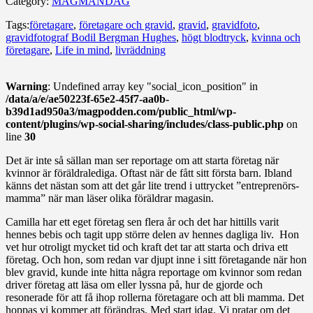
Category:
MAGMÅNDAG
Tags:
företagare
,
företagare och gravid
,
gravid
,
gravidfoto
,
gravidfotograf Bodil Bergman Hughes
,
högt blodtryck
,
kvinna och
företagare
,
Life in mind
,
livräddning
Warning
: Undefined array key "social_icon_position" in
/data/a/e/ae50223f-65e2-45f7-aa0b-
b39d1ad950a3/magpodden.com/public_html/wp-
content/plugins/wp-social-sharing/includes/class-public.php
on
line
30
Det är inte så sällan man ser reportage om att starta företag när
kvinnor är föräldralediga. Oftast när de fått sitt första barn. Ibland
känns det nästan som att det går lite trend i uttrycket ”entreprenörs-
mamma” när man läser olika föräldrar magasin.
Camilla har ett eget företag sen flera år och det har hittills varit
hennes bebis och tagit upp större delen av hennes dagliga liv. Hon
vet hur otroligt mycket tid och kraft det tar att starta och driva ett
företag. Och hon, som redan var djupt inne i sitt företagande när hon
blev gravid, kunde inte hitta några reportage om kvinnor som redan
driver företag att läsa om eller lyssna på, hur de gjorde och
resonerade för att få ihop rollerna företagare och att bli mamma. Det
hoppas vi kommer att förändras. Med start idag. Vi pratar om det