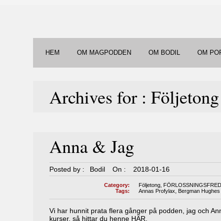
HEM
OM MAGPODDEN
OM BODIL
OM PO
Archives for : Följetong
Anna & Jag
Posted by :
Bodil
On :
2018-01-16
Category:
Följetong
,
FÖRLOSSNINGSFRE
Tags:
Annas Profylax
,
Bergman Hughes
Vi har hunnit prata flera gånger på podden, jag och An
kurser, så hittar du henne
HÄR.