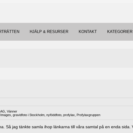
RTRÄTTEN
HJÄLP & RESURSER
KONTAKT
KATEGORIER
DAG
,
Vänner
 Images
,
gravidfoto i Stockholm
,
nyföddfoto
,
profylax
,
Profylaxgruppen
na. Så jag tänkte samla ihop länkarna till våra samtal på en enda sid