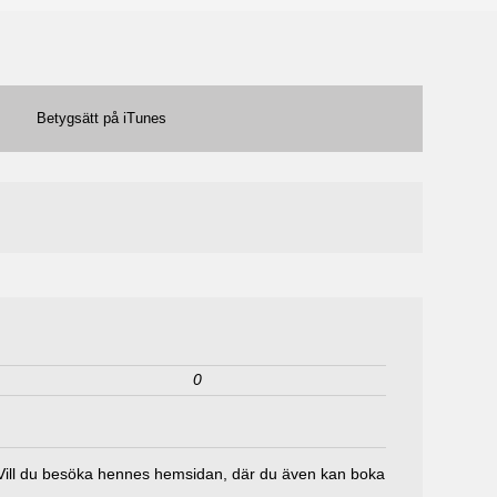
Betygsätt på iTunes
0
a. Vill du besöka hennes hemsidan, där du även kan boka