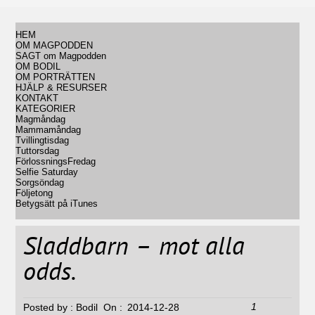
HEM
OM MAGPODDEN
SAGT om Magpodden
OM BODIL
OM PORTRÄTTEN
HJÄLP & RESURSER
KONTAKT
KATEGORIER
Magmåndag
Mammamåndag
Tvillingtisdag
Tuttorsdag
FörlossningsFredag
Selfie Saturday
Sorgsöndag
Följetong
Betygsätt på iTunes
Sladdbarn – mot alla
odds.
1
Posted by :
Bodil
On :
2014-12-28