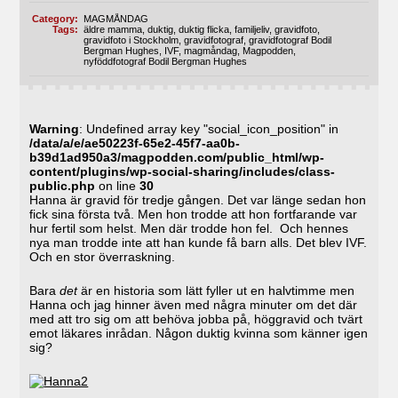
Category:
MAGMÅNDAG
Tags:
äldre mamma
,
duktig
,
duktig flicka
,
familjeliv
,
gravidfoto
,
gravidfoto i Stockholm
,
gravidfotograf
,
gravidfotograf Bodil
Bergman Hughes
,
IVF
,
magmåndag
,
Magpodden
,
nyföddfotograf Bodil Bergman Hughes
Warning
: Undefined array key "social_icon_position" in
/data/a/e/ae50223f-65e2-45f7-aa0b-
b39d1ad950a3/magpodden.com/public_html/wp-
content/plugins/wp-social-sharing/includes/class-
public.php
on line
30
Hanna är gravid för tredje gången. Det var länge sedan hon
fick sina första två. Men hon trodde att hon fortfarande var
hur fertil som helst. Men där trodde hon fel. Och hennes
nya man trodde inte att han kunde få barn alls. Det blev IVF.
Och en stor överraskning.
Bara
det
är en historia som lätt fyller ut en halvtimme men
Hanna och jag hinner även med några minuter om det där
med att tro sig om att behöva jobba på, höggravid och tvärt
emot läkares inrådan. Någon duktig kvinna som känner igen
sig?