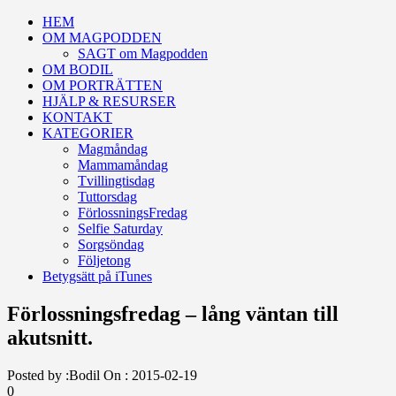
HEM
OM MAGPODDEN
SAGT om Magpodden
OM BODIL
OM PORTRÄTTEN
HJÄLP & RESURSER
KONTAKT
KATEGORIER
Magmåndag
Mammamåndag
Tvillingtisdag
Tuttorsdag
FörlossningsFredag
Selfie Saturday
Sorgsöndag
Följetong
Betygsätt på iTunes
Förlossningsfredag – lång väntan till
akutsnitt.
Posted by :
Bodil
On :
2015-02-19
0