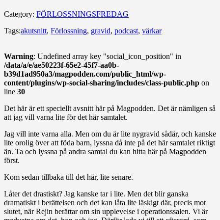
Category:
FÖRLOSSNINGSFREDAG
Tags:
akutsnitt
,
Förlossning
,
gravid
,
podcast
,
värkar
Warning
: Undefined array key "social_icon_position" in
/data/a/e/ae50223f-65e2-45f7-aa0b-
b39d1ad950a3/magpodden.com/public_html/wp-
content/plugins/wp-social-sharing/includes/class-public.php
on
line
30
Det här är ett speciellt avsnitt här på Magpodden. Det är nämligen så
att jag vill varna lite för det här samtalet.
Jag vill inte varna alla. Men om du är lite nygravid sådär, och kanske
lite orolig över att föda barn, lyssna då inte på det här samtalet riktigt
än. Ta och lyssna på andra samtal du kan hitta här på Magpodden
först.
Kom sedan tillbaka till det här, lite senare.
Låter det drastiskt? Jag kanske tar i lite. Men det blir ganska
dramatiskt i berättelsen och det kan låta lite läskigt där, precis mot
slutet, när Rejin berättar om sin upplevelse i operationssalen. Vi är