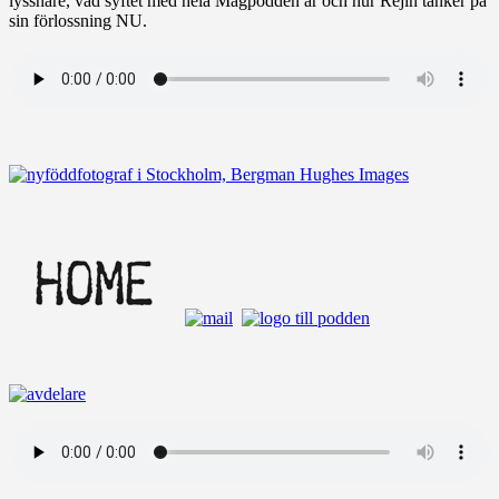
lyssnare, vad syftet med hela Magpodden är och hur Rejin tänker på
sin förlossning NU.