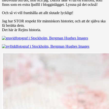
medvetna om det, hon och jag. Därför lade vi till ett efterord, som
finns som en extra ljudfil i blogginlägget. Lyssna på det också!
Och så vi vill framhålla att allt slutade lyckligt!
Jag har STOR respekt för människors historier, och att de själva ska
få berätta dem.
Det här är Rejins historia.