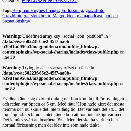
Category:
FÖRLOSSNINGSFREDAG
Tags:
Bergman Hughes Images
,
Förlossning
,
gravidfoto
,
Gravidfotograf stockholm
,
Magpodden
,
mamapodcast
,
podcast
,
prestationskrav
Warning
: Undefined array key "social_icon_position" in
/data/a/e/ae50223f-65e2-45f7-aa0b-
b39d1ad950a3/magpodden.com/public_html/wp-
content/plugins/wp-social-sharing/includes/class-public.php
on
line
30
Warning
: Trying to access array offset on false in
/data/a/e/ae50223f-65e2-45f7-aa0b-
b39d1ad950a3/magpodden.com/public_html/wp-
content/plugins/wp-social-sharing/includes/class-public.php
on
line
82
Evelina kände sig extremt duktig när hon kom in till förlossningen
och redan var öppen ca 5 cm. Med rätta! Hon hade gjort det mesta
hemma och nu skulle det inte ta lång tid. Det var bara det att… det
tog lång tid. Och mot slutet kände hon att hon inte riktigt var med.
Det kändes svårt att bearbeta först. Men det ska ha varit en helt
normal förlossning men det blev inte som hade tänkt.