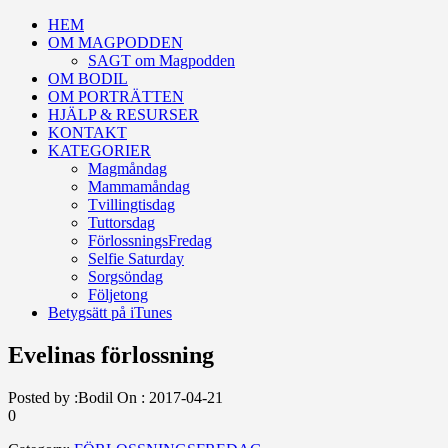
HEM
OM MAGPODDEN
SAGT om Magpodden
OM BODIL
OM PORTRÄTTEN
HJÄLP & RESURSER
KONTAKT
KATEGORIER
Magmåndag
Mammamåndag
Tvillingtisdag
Tuttorsdag
FörlossningsFredag
Selfie Saturday
Sorgsöndag
Följetong
Betygsätt på iTunes
Evelinas förlossning
Posted by :
Bodil
On :
2017-04-21
0