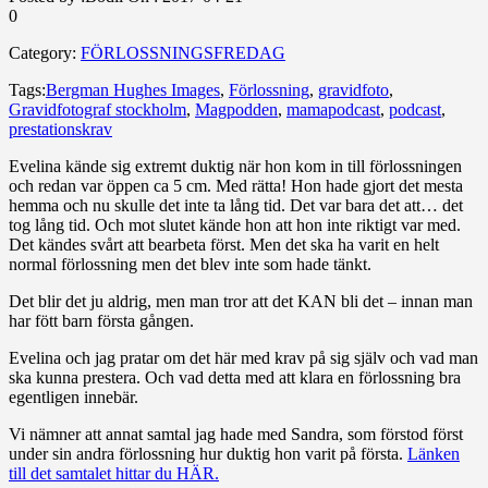
0
Category:
FÖRLOSSNINGSFREDAG
Tags:
Bergman Hughes Images
,
Förlossning
,
gravidfoto
,
Gravidfotograf stockholm
,
Magpodden
,
mamapodcast
,
podcast
,
prestationskrav
Evelina kände sig extremt duktig när hon kom in till förlossningen
och redan var öppen ca 5 cm. Med rätta! Hon hade gjort det mesta
hemma och nu skulle det inte ta lång tid. Det var bara det att… det
tog lång tid. Och mot slutet kände hon att hon inte riktigt var med.
Det kändes svårt att bearbeta först. Men det ska ha varit en helt
normal förlossning men det blev inte som hade tänkt.
Det blir det ju aldrig, men man tror att det KAN bli det – innan man
har fött barn första gången.
Evelina och jag pratar om det här med krav på sig själv och vad man
ska kunna prestera. Och vad detta med att klara en förlossning bra
egentligen innebär.
Vi nämner att annat samtal jag hade med Sandra, som förstod först
under sin andra förlossning hur duktig hon varit på första.
Länken
till det samtalet hittar du HÄR.