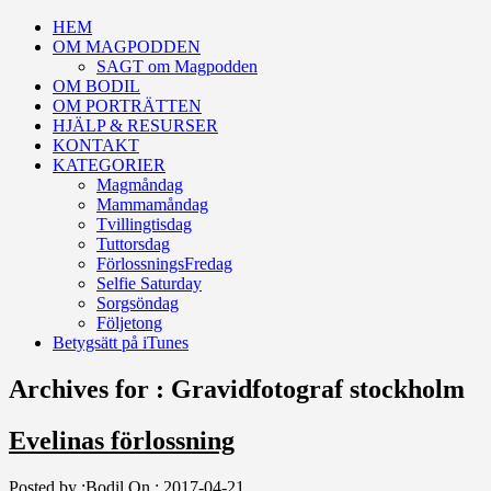
HEM
OM MAGPODDEN
SAGT om Magpodden
OM BODIL
OM PORTRÄTTEN
HJÄLP & RESURSER
KONTAKT
KATEGORIER
Magmåndag
Mammamåndag
Tvillingtisdag
Tuttorsdag
FörlossningsFredag
Selfie Saturday
Sorgsöndag
Följetong
Betygsätt på iTunes
Archives for : Gravidfotograf stockholm
Evelinas förlossning
Posted by :
Bodil
On :
2017-04-21