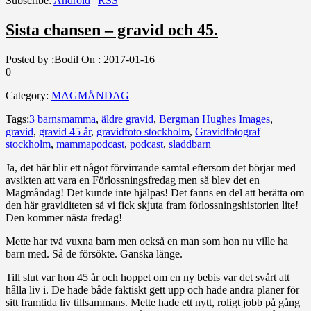
Subscribe:
Android
|
RSS
Sista chansen – gravid och 45.
Posted by :
Bodil
On :
2017-01-16
0
Category:
MAGMÅNDAG
Tags:
3 barnsmamma
,
äldre gravid
,
Bergman Hughes Images
,
gravid
,
gravid 45 år
,
gravidfoto stockholm
,
Gravidfotograf
stockholm
,
mammapodcast
,
podcast
,
sladdbarn
Ja, det här blir ett något förvirrande samtal eftersom det börjar med
avsikten att vara en Förlossningsfredag men så blev det en
Magmåndag! Det kunde inte hjälpas! Det fanns en del att berätta om
den här graviditeten så vi fick skjuta fram förlossningshistorien lite!
Den kommer nästa fredag!
Mette har två vuxna barn men också en man som hon nu ville ha
barn med. Så de försökte. Ganska länge.
Till slut var hon 45 år och hoppet om en ny bebis var det svårt att
hålla liv i. De hade både faktiskt gett upp och hade andra planer för
sitt framtida liv tillsammans. Mette hade ett nytt, roligt jobb på gång