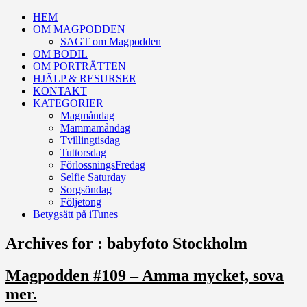
HEM
OM MAGPODDEN
SAGT om Magpodden
OM BODIL
OM PORTRÄTTEN
HJÄLP & RESURSER
KONTAKT
KATEGORIER
Magmåndag
Mammamåndag
Tvillingtisdag
Tuttorsdag
FörlossningsFredag
Selfie Saturday
Sorgsöndag
Följetong
Betygsätt på iTunes
Archives for : babyfoto Stockholm
Magpodden #109 – Amma mycket, sova
mer.