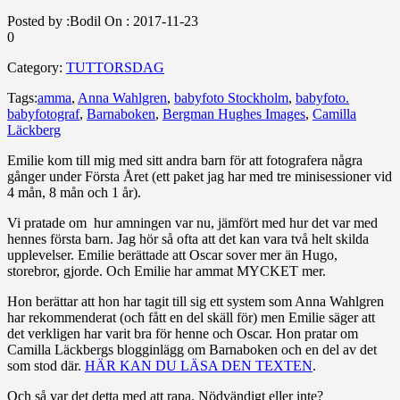
Posted by :
Bodil
On :
2017-11-23
0
Category:
TUTTORSDAG
Tags:
amma
,
Anna Wahlgren
,
babyfoto Stockholm
,
babyfoto.
babyfotograf
,
Barnaboken
,
Bergman Hughes Images
,
Camilla
Läckberg
Emilie kom till mig med sitt andra barn för att fotografera några
gånger under Första Året (ett paket jag har med tre minisessioner vid
4 mån, 8 mån och 1 år).
Vi pratade om hur amningen var nu, jämfört med hur det var med
hennes första barn. Jag hör så ofta att det kan vara två helt skilda
upplevelser. Emilie berättade att Oscar sover mer än Hugo,
storebror, gjorde. Och Emilie har ammat MYCKET mer.
Hon berättar att hon har tagit till sig ett system som Anna Wahlgren
har rekommenderat (och fått en del skäll för) men Emilie säger att
det verkligen har varit bra för henne och Oscar. Hon pratar om
Camilla Läckbergs blogginlägg om Barnaboken och en del av det
som stod där.
HÄR KAN DU LÄSA DEN TEXTEN
.
Och så var det detta med att rapa. Nödvändigt eller inte?