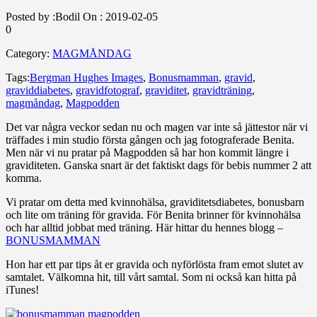
Posted by :
Bodil
On :
2019-02-05
0
Category:
MAGMÅNDAG
Tags:
Bergman Hughes Images
,
Bonusmamman
,
gravid
,
graviddiabetes
,
gravidfotograf
,
graviditet
,
gravidträning
,
magmåndag
,
Magpodden
Det var några veckor sedan nu och magen var inte så jättestor när vi
träffades i min studio första gången och jag fotograferade Benita.
Men när vi nu pratar på Magpodden så har hon kommit längre i
graviditeten. Ganska snart är det faktiskt dags för bebis nummer 2 att
komma.
Vi pratar om detta med kvinnohälsa, graviditetsdiabetes, bonusbarn
och lite om träning för gravida. För Benita brinner för kvinnohälsa
och har alltid jobbat med träning. Här hittar du hennes blogg –
BONUSMAMMAN
Hon har ett par tips åt er gravida och nyförlösta fram emot slutet av
samtalet. Välkomna hit, till vårt samtal. Som ni också kan hitta på
iTunes!