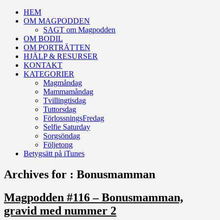
HEM
OM MAGPODDEN
SAGT om Magpodden
OM BODIL
OM PORTRÄTTEN
HJÄLP & RESURSER
KONTAKT
KATEGORIER
Magmåndag
Mammamåndag
Tvillingtisdag
Tuttorsdag
FörlossningsFredag
Selfie Saturday
Sorgsöndag
Följetong
Betygsätt på iTunes
Archives for : Bonusmamman
Magpodden #116 – Bonusmamman,
gravid med nummer 2