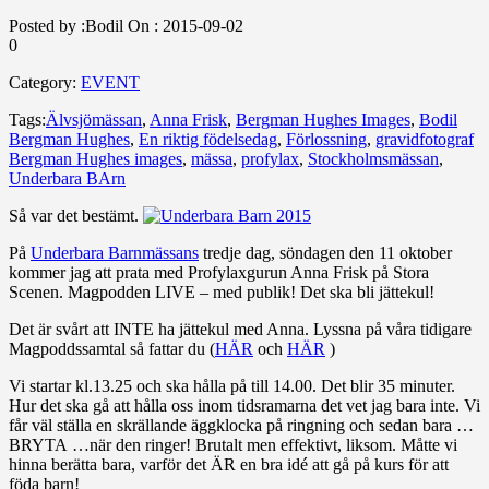
Posted by :
Bodil
On :
2015-09-02
0
Category:
EVENT
Tags:
Älvsjömässan
,
Anna Frisk
,
Bergman Hughes Images
,
Bodil
Bergman Hughes
,
En riktig födelsedag
,
Förlossning
,
gravidfotograf
Bergman Hughes images
,
mässa
,
profylax
,
Stockholmsmässan
,
Underbara BArn
Så var det bestämt.
På
Underbara Barnmässans
tredje dag, söndagen den 11 oktober
kommer jag att prata med Profylaxgurun Anna Frisk på Stora
Scenen. Magpodden LIVE – med publik! Det ska bli jättekul!
Det är svårt att INTE ha jättekul med Anna. Lyssna på våra tidigare
Magpoddssamtal så fattar du (
HÄR
och
HÄR
)
Vi startar kl.13.25 och ska hålla på till 14.00. Det blir 35 minuter.
Hur det ska gå att hålla oss inom tidsramarna det vet jag bara inte. Vi
får väl ställa en skrällande äggklocka på ringning och sedan bara …
BRYTA …när den ringer! Brutalt men effektivt, liksom. Måtte vi
hinna berätta bara, varför det ÄR en bra idé att gå på kurs för att
föda barn!