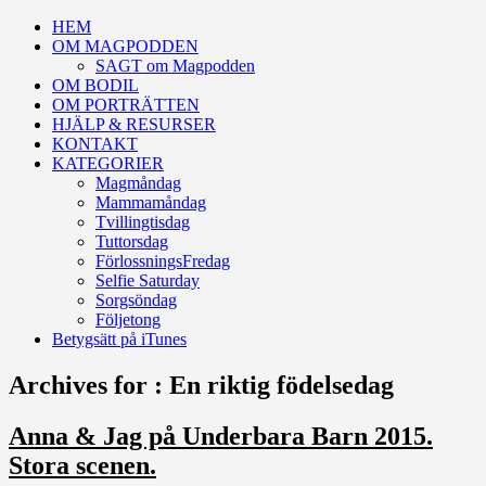
HEM
OM MAGPODDEN
SAGT om Magpodden
OM BODIL
OM PORTRÄTTEN
HJÄLP & RESURSER
KONTAKT
KATEGORIER
Magmåndag
Mammamåndag
Tvillingtisdag
Tuttorsdag
FörlossningsFredag
Selfie Saturday
Sorgsöndag
Följetong
Betygsätt på iTunes
Archives for : En riktig födelsedag
Anna & Jag på Underbara Barn 2015.
Stora scenen.