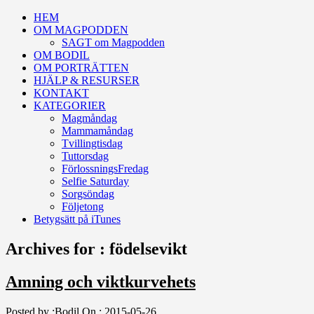
HEM
OM MAGPODDEN
SAGT om Magpodden
OM BODIL
OM PORTRÄTTEN
HJÄLP & RESURSER
KONTAKT
KATEGORIER
Magmåndag
Mammamåndag
Tvillingtisdag
Tuttorsdag
FörlossningsFredag
Selfie Saturday
Sorgsöndag
Följetong
Betygsätt på iTunes
Archives for : födelsevikt
Amning och viktkurvehets
Posted by :
Bodil
On :
2015-05-26