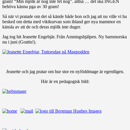
gram! “Min mjölk är nog inte fet nog”. alltså … det ska INGEN
behöva känna pga av 30 gram!
Så när vi pratade om det så kände både hon och jag att nu ville vi ha
besked om detta med viktkurvan som ibland ger nya mammor en
känsla av att de och deras mjölk inte duger.
Jag tog hit Jeanette Engebjär. Från Amningshjälpen. Ny barnmorska
nu i juni (Grattis!).
Jeanette och jag pratar om hur stor en nyföddmage är egentligen.
Här är en pedagogisk bild: