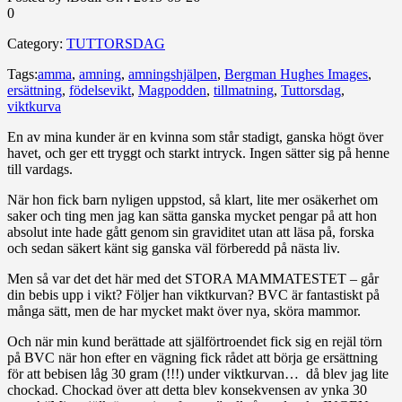
0
Category:
TUTTORSDAG
Tags:
amma
,
amning
,
amningshjälpen
,
Bergman Hughes Images
,
ersättning
,
födelsevikt
,
Magpodden
,
tillmatning
,
Tuttorsdag
,
viktkurva
En av mina kunder är en kvinna som står stadigt, ganska högt över
havet, och ger ett tryggt och starkt intryck. Ingen sätter sig på henne
till vardags.
När hon fick barn nyligen uppstod, så klart, lite mer osäkerhet om
saker och ting men jag kan sätta ganska mycket pengar på att hon
absolut inte hade gått genom sin graviditet utan att läsa på, forska
och sedan säkert känt sig ganska väl förberedd på nästa liv.
Men så var det det här med det STORA MAMMATESTET – går
din bebis upp i vikt? Följer han viktkurvan? BVC är fantastiskt på
många sätt, men de har mycket makt över nya, sköra mammor.
Och när min kund berättade att själförtroendet fick sig en rejäl törn
på BVC när hon efter en vägning fick rådet att börja ge ersättning
för att bebisen låg 30 gram (!!!) under viktkurvan… då blev jag lite
chockad. Chockad över att detta blev konsekvensen av ynka 30