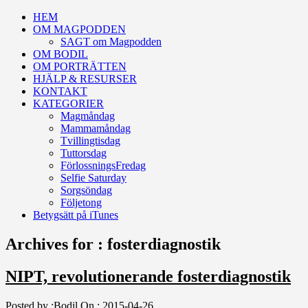
HEM
OM MAGPODDEN
SAGT om Magpodden
OM BODIL
OM PORTRÄTTEN
HJÄLP & RESURSER
KONTAKT
KATEGORIER
Magmåndag
Mammamåndag
Tvillingtisdag
Tuttorsdag
FörlossningsFredag
Selfie Saturday
Sorgsöndag
Följetong
Betygsätt på iTunes
Archives for : fosterdiagnostik
NIPT, revolutionerande fosterdiagnostik
Posted by :
Bodil
On :
2015-04-26