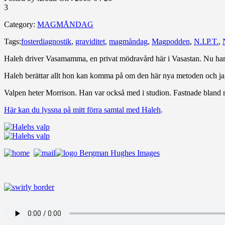
3
Category:
MAGMÅNDAG
Tags:
fosterdiagnostik
,
graviditet
,
magmåndag
,
Magpodden
,
N.I.P.T.
,
Haleh driver Vasamamma, en privat mödravård här i Vasastan. Nu har d
Haleh berättar allt hon kan komma på om den här nya metoden och jag bö
Valpen heter Morrison. Han var också med i studion. Fastnade bland m
Här kan du lyssna på mitt förra samtal med Haleh
.