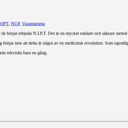
NIPT
,
NUP
,
Vasamamma
e börjat erbjuda N.I.P.T. Det är en mycket enklare och säkrare metod f
rjar inse att detta är något av en medicinsk revolution. Som egentligen
in rekvisita bara en gång.