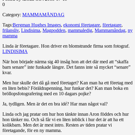
0
Category:
MAMMAMÅNDAG
Tags:
Bergman Hughes Images
,
ekonomi företagare
,
företagare
,
frilansliv
,
Lindisima
,
Magpodden
,
mammaledig
,
Mammamåndag
,
ny
mamma
Linda är företagare. Hon driver en blomstrande firma som fotograf.
LINDISIMA
När hon började närma sig 40 insåg hon att det där med att “skaffa
barn senare” inte funkade längre. Det fanns inte så mycket “senare”
kvar.
Men hur skulle det då gå med företaget? Kan man ha ett företag med
en liten bebis? Föräldrapenning, hur funkar det? Kan man boka en
bröllopsfotografering med en 10 dagars pojke?
Ja, tydligen. Men är det en bra idé? Har man något val?
Linda och jag pratar om hur hon tänkte innan Aron föddes och hur
hon tänker nu. Och så får vi en liten inblick i hur det är att ha ett
kolikbarn. Men det är mest intro. Resten av tiden pratar vi
företagande, för en ny mamma.