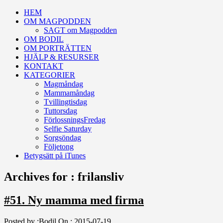
HEM
OM MAGPODDEN
SAGT om Magpodden
OM BODIL
OM PORTRÄTTEN
HJÄLP & RESURSER
KONTAKT
KATEGORIER
Magmåndag
Mammamåndag
Tvillingtisdag
Tuttorsdag
FörlossningsFredag
Selfie Saturday
Sorgsöndag
Följetong
Betygsätt på iTunes
Archives for : frilansliv
#51. Ny mamma med firma
Posted by :
Bodil
On :
2015-07-19