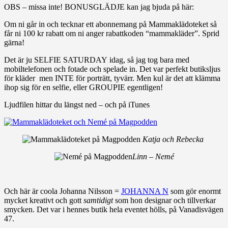
OBS – missa inte! BONUSGLÄDJE kan jag bjuda på här:
Om ni går in och tecknar ett abonnemang på Mammaklädoteket så
får ni 100 kr rabatt om ni anger rabattkoden “mammakläder”. Sprid
gärna!
Det är ju SELFIE SATURDAY idag, så jag tog bara med
mobiltelefonen och fotade och spelade in. Det var perfekt butiksljus
för kläder men INTE för porträtt, tyvärr. Men kul är det att klämma
ihop sig för en selfie, eller GROUPIE egentligen!
Ljudfilen hittar du längst ned – och på iTunes
Katja och Rebecka
Linn – Nemé
Och här är coola Johanna Nilsson =
JOHANNA N
som gör enormt
mycket kreativt och gott
samtidigt
som hon designar och tillverkar
smycken. Det var i hennes butik hela eventet hölls, på Vanadisvägen
47.