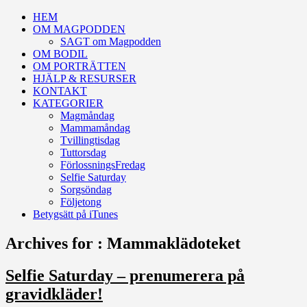
HEM
OM MAGPODDEN
SAGT om Magpodden
OM BODIL
OM PORTRÄTTEN
HJÄLP & RESURSER
KONTAKT
KATEGORIER
Magmåndag
Mammamåndag
Tvillingtisdag
Tuttorsdag
FörlossningsFredag
Selfie Saturday
Sorgsöndag
Följetong
Betygsätt på iTunes
Archives for : Mammaklädoteket
Selfie Saturday – prenumerera på
gravidkläder!