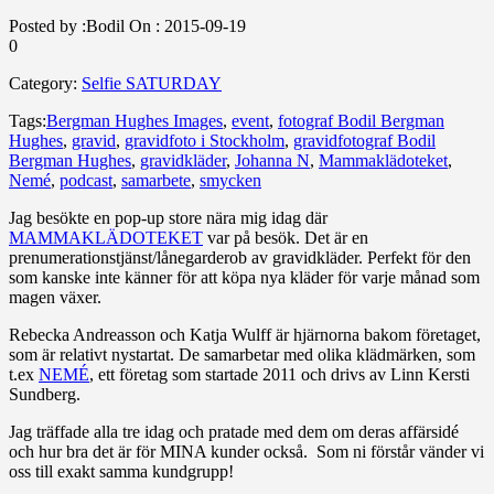
Posted by :
Bodil
On :
2015-09-19
0
Category:
Selfie SATURDAY
Tags:
Bergman Hughes Images
,
event
,
fotograf Bodil Bergman
Hughes
,
gravid
,
gravidfoto i Stockholm
,
gravidfotograf Bodil
Bergman Hughes
,
gravidkläder
,
Johanna N
,
Mammaklädoteket
,
Nemé
,
podcast
,
samarbete
,
smycken
Jag besökte en pop-up store nära mig idag där
MAMMAKLÄDOTEKET
var på besök. Det är en
prenumerationstjänst/lånegarderob av gravidkläder. Perfekt för den
som kanske inte känner för att köpa nya kläder för varje månad som
magen växer.
Rebecka Andreasson och Katja Wulff är hjärnorna bakom företaget,
som är relativt nystartat. De samarbetar med olika klädmärken, som
t.ex
NEMÉ
, ett företag som startade 2011 och drivs av Linn Kersti
Sundberg.
Jag träffade alla tre idag och pratade med dem om deras affärsidé
och hur bra det är för MINA kunder också. Som ni förstår vänder vi
oss till exakt samma kundgrupp!