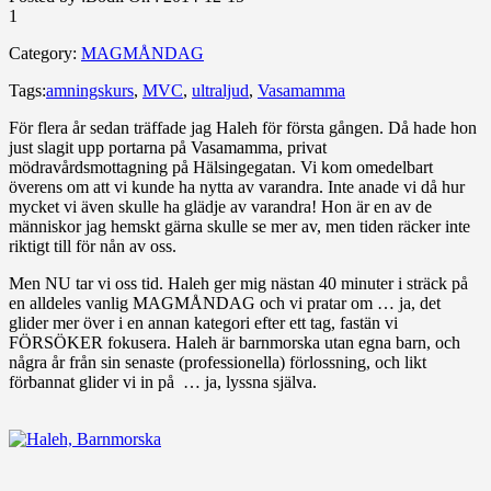
1
Category:
MAGMÅNDAG
Tags:
amningskurs
,
MVC
,
ultraljud
,
Vasamamma
För flera år sedan träffade jag Haleh för första gången. Då hade hon
just slagit upp portarna på Vasamamma, privat
mödravårdsmottagning på Hälsingegatan. Vi kom omedelbart
överens om att vi kunde ha nytta av varandra. Inte anade vi då hur
mycket vi även skulle ha glädje av varandra! Hon är en av de
människor jag hemskt gärna skulle se mer av, men tiden räcker inte
riktigt till för nån av oss.
Men NU tar vi oss tid. Haleh ger mig nästan 40 minuter i sträck på
en alldeles vanlig MAGMÅNDAG och vi pratar om … ja, det
glider mer över i en annan kategori efter ett tag, fastän vi
FÖRSÖKER fokusera. Haleh är barnmorska utan egna barn, och
några år från sin senaste (professionella) förlossning, och likt
förbannat glider vi in på … ja, lyssna själva.