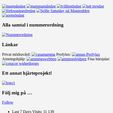
Alla samtal i nummerordning
Länkar
Privat mödravård:
Profylax:
Amningshjälp:
Fina bärsjalar:
Ett annat hjärteprojekt!
Följ mig på …
Follow
Last 7 Days Visits:
11 139