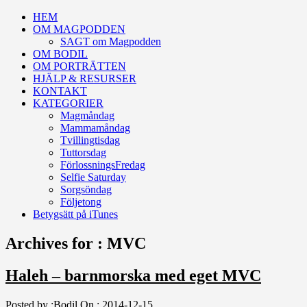
HEM
OM MAGPODDEN
SAGT om Magpodden
OM BODIL
OM PORTRÄTTEN
HJÄLP & RESURSER
KONTAKT
KATEGORIER
Magmåndag
Mammamåndag
Tvillingtisdag
Tuttorsdag
FörlossningsFredag
Selfie Saturday
Sorgsöndag
Följetong
Betygsätt på iTunes
Archives for : MVC
Haleh – barnmorska med eget MVC
Posted by :
Bodil
On :
2014-12-15