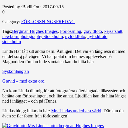
Posted by :
Bodil
On :
2017-09-15
0
Category:
FÖRLOSSNINGSFREDAG
Tags:
Bergman Hughes Images
,
Förlossning
,
gravidfoto
,
kejsarsnitt
,
newborn photography Stockholm
,
nyföddfoto
,
nyföddfoto
stockholm
Linda Har fått sitt andra barn. Äntligen! Det var en lång resa dit med
en del sorg på vägen. Vi har pratat om hennes upplevelser på
Magpodden förut och de samtalen kan du hitta här:
Syskonlängtan
Gravid – med extra oro.
Nu kom Linda till mig för att fotografera efterlängtade lillasyster och
berätta om förlossningen, och lite annat. Ljudfilen kan du hitta längst
ned i inlägget – och på iTunes.
Lindas blogg hittar du här:
Mrs Lindas underbara värld
. Där kan du
även se fler foton från förlossningen!