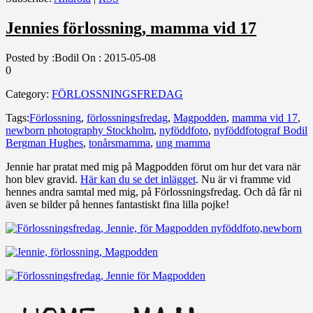
Jennies förlossning, mamma vid 17
Posted by :
Bodil
On :
2015-05-08
0
Category:
FÖRLOSSNINGSFREDAG
Tags:
Förlossning
,
förlossningsfredag
,
Magpodden
,
mamma vid 17
,
newborn photography Stockholm
,
nyföddfoto
,
nyföddfotograf Bodil
Bergman Hughes
,
tonårsmamma
,
ung mamma
Jennie har pratat med mig på Magpodden förut om hur det vara när
hon blev gravid.
Här kan du se det inlägget
. Nu är vi framme vid
hennes andra samtal med mig, på Förlossningsfredag. Och då får ni
även se bilder på hennes fantastiskt fina lilla pojke!