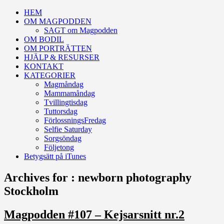
HEM
OM MAGPODDEN
SAGT om Magpodden
OM BODIL
OM PORTRÄTTEN
HJÄLP & RESURSER
KONTAKT
KATEGORIER
Magmåndag
Mammamåndag
Tvillingtisdag
Tuttorsdag
FörlossningsFredag
Selfie Saturday
Sorgsöndag
Följetong
Betygsätt på iTunes
Archives for : newborn photography
Stockholm
Magpodden #107 – Kejsarsnitt nr.2