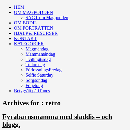
HEM
OM MAGPODDEN
SAGT om Magpodden
OM BODIL
OM PORTRÄTTEN
HJÄLP & RESURSER
KONTAKT
KATEGORIER
Magmåndag
Mammamåndag
Tvillingtisdag
Tuttorsdag
FörlossningsFredag
Selfie Saturday
Sorgsöndag
Följetong
Betygsätt på iTunes
Archives for : retro
Fyrabarnsmamma med sladdis – och
blogg.