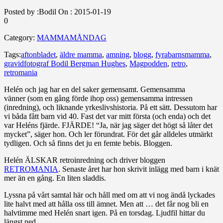
Posted by :
Bodil
On :
2015-01-19
0
Category:
MAMMAMÅNDAG
Tags:
aftonbladet
,
äldre mamma
,
amning
,
blogg
,
fyrabarnsmamma
,
gravidfotograf Bodil Bergman Hughes
,
Magpodden
,
retro
,
retromania
Helén och jag har en del saker gemensamt. Gemensamma
vänner (som en gång förde ihop oss) gemensamma intressen
(inredning), och liknande yrkeslivshistoria. På ett sätt. Dessutom har
vi båda fått barn vid 40. Fast det var mitt första (och enda) och det
var Heléns fjärde. FJÄRDE! “Ja, när jag säger det högt så låter det
mycket”, säger hon. Och ler förundrat. För det går alldeles utmärkt
tydligen. Och så finns det ju en femte bebis. Bloggen.
Helén ÄLSKAR retroinredning och driver bloggen
RETROMANIA
. Senaste året har hon skrivit inlägg med barn i knät
mer än en gång. En liten sladdis.
Lyssna på vårt samtal här och håll med om att vi nog ändå lyckades
lite halvt med att hålla oss till ämnet. Men att … det får nog bli en
halvtimme med Helén snart igen. På en torsdag. Ljudfil hittar du
längst ned.