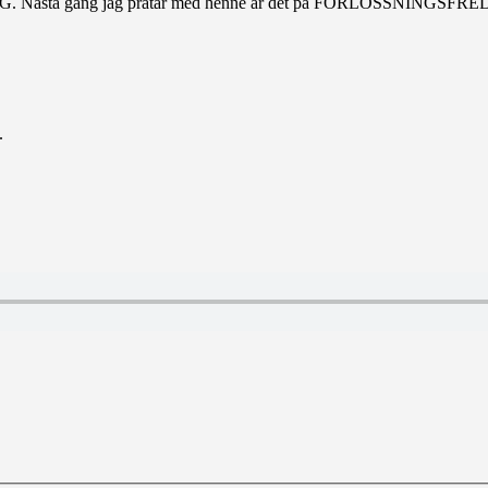
DAG. Nästa gång jag pratar med henne är det på FÖRLOSSNINGSFR
.