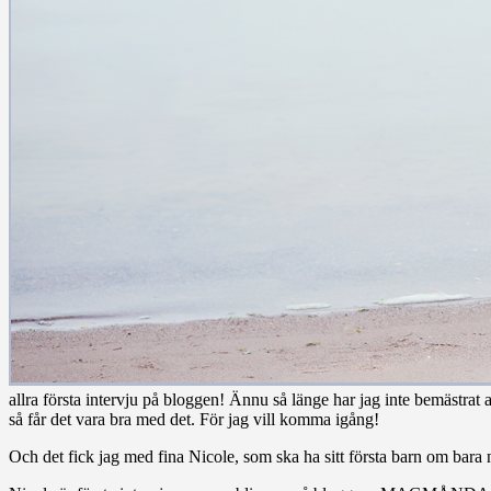
allra första intervju på bloggen! Ännu så länge har jag inte bemästrat
så får det vara bra med det. För jag vill komma igång!
Och det fick jag med fina Nicole, som ska ha sitt första barn om bar