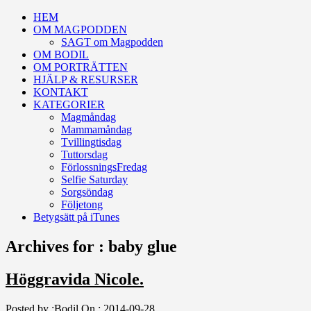
HEM
OM MAGPODDEN
SAGT om Magpodden
OM BODIL
OM PORTRÄTTEN
HJÄLP & RESURSER
KONTAKT
KATEGORIER
Magmåndag
Mammamåndag
Tvillingtisdag
Tuttorsdag
FörlossningsFredag
Selfie Saturday
Sorgsöndag
Följetong
Betygsätt på iTunes
Archives for : baby glue
Höggravida Nicole.
Posted by :
Bodil
On :
2014-09-28