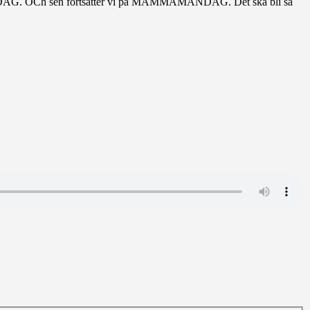
EDAG. OCh sen fortsätter vi på MAMMAMÅNDAG. Det ska bli så