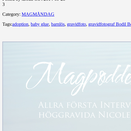
3
Category:
MAGMÅNDAG
Tags:
adoption
,
baby glue
,
barnlös
,
gravidfoto
,
gravidfotograf Bodil