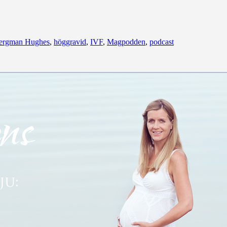
 Bergman Hughes
,
höggravid
,
IVF
,
Magpodden
,
podcast