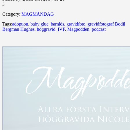
3
Category:
MAGMÅNDAG
Tags:
adoption
,
baby glue
,
barnlös
,
gravidfoto
,
gravidfotograf Bodil
Bergman Hughes
,
höggravid
,
IVF
,
Magpodden
,
podcast