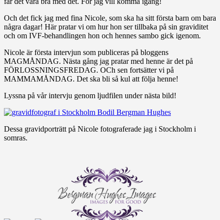
får det vara bra med det. För jag vill komma igång!
Och det fick jag med fina Nicole, som ska ha sitt första barn om bara
några dagar! Här pratar vi om hur hon ser tillbaka på sin graviditet
och om IVF-behandlingen hon och hennes sambo gick igenom.
Nicole är första intervjun som publiceras på bloggens
MAGMÅNDAG. Nästa gång jag pratar med henne är det på
FÖRLOSSNINGSFREDAG. OCh sen fortsätter vi på
MAMMAMÅNDAG. Det ska bli så kul att följa henne!
Lyssna på vår intervju genom ljudfilen under nästa bild!
Dessa gravidporträtt på Nicole fotograferade jag i Stockholm i
somras.