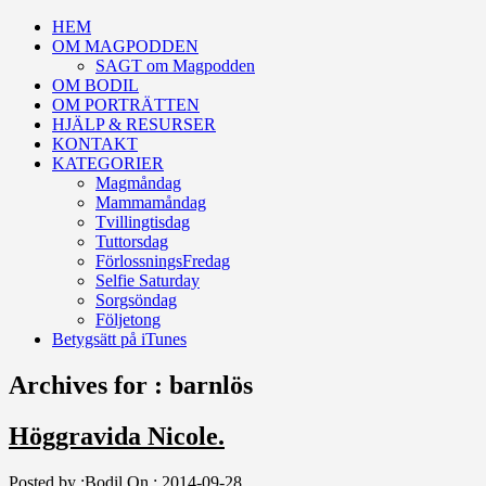
HEM
OM MAGPODDEN
SAGT om Magpodden
OM BODIL
OM PORTRÄTTEN
HJÄLP & RESURSER
KONTAKT
KATEGORIER
Magmåndag
Mammamåndag
Tvillingtisdag
Tuttorsdag
FörlossningsFredag
Selfie Saturday
Sorgsöndag
Följetong
Betygsätt på iTunes
Archives for : barnlös
Höggravida Nicole.
Posted by :
Bodil
On :
2014-09-28