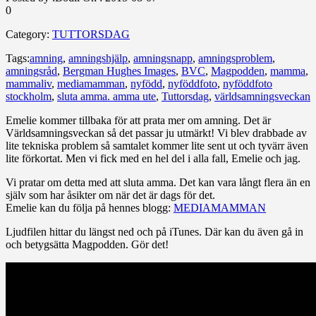
0
Category:
TUTTORSDAG
Tags:
amning
,
amningshjälp
,
amningsnapp
,
amningsproblem
,
amningsråd
,
Bergman Hughes Images
,
BVC
,
Magpodden
,
mamma
,
mammaliv
,
mediamamman
,
nyfödd
,
nyföddfoto
,
nyföddfoto
stockholm
,
sluta amma. amma ute
,
Tuttorsdag
,
världsamningsveckan
Emelie kommer tillbaka för att prata mer om amning. Det är
Världsamningsveckan så det passar ju utmärkt! Vi blev drabbade av
lite tekniska problem så samtalet kommer lite sent ut och tyvärr även
lite förkortat. Men vi fick med en hel del i alla fall, Emelie och jag.
Vi pratar om detta med att sluta amma. Det kan vara långt flera än en
själv som har åsikter om när det är dags för det.
Emelie kan du följa på hennes blogg:
MEDIAMAMMAN
Ljudfilen hittar du längst ned och på iTunes. Där kan du även gå in
och betygsätta Magpodden. Gör det!