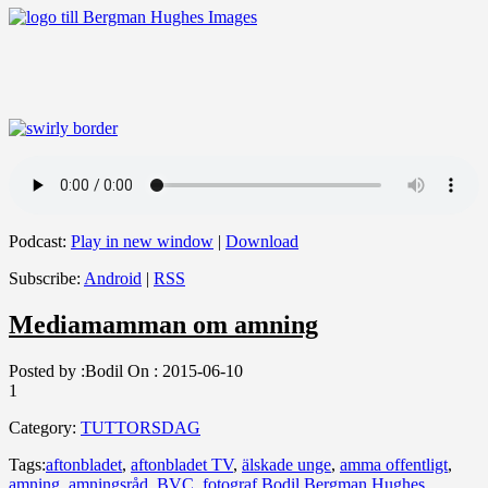
Podcast:
Play in new window
|
Download
Subscribe:
Android
|
RSS
Mediamamman om amning
Posted by :
Bodil
On :
2015-06-10
1
Category:
TUTTORSDAG
Tags:
aftonbladet
,
aftonbladet TV
,
älskade unge
,
amma offentligt
,
amning
,
amningsråd
,
BVC
,
fotograf Bodil Bergman Hughes
,