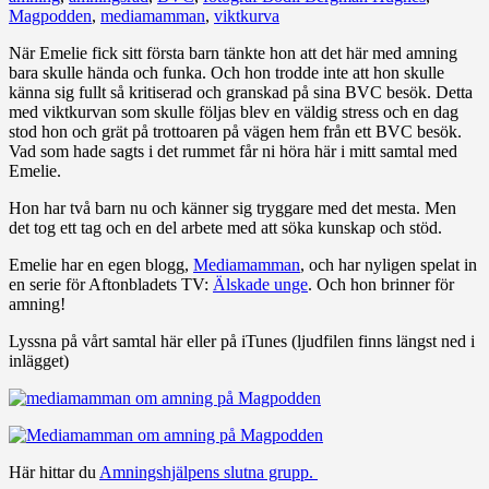
Magpodden
,
mediamamman
,
viktkurva
När Emelie fick sitt första barn tänkte hon att det här med amning
bara skulle hända och funka. Och hon trodde inte att hon skulle
känna sig fullt så kritiserad och granskad på sina BVC besök. Detta
med viktkurvan som skulle följas blev en väldig stress och en dag
stod hon och grät på trottoaren på vägen hem från ett BVC besök.
Vad som hade sagts i det rummet får ni höra här i mitt samtal med
Emelie.
Hon har två barn nu och känner sig tryggare med det mesta. Men
det tog ett tag och en del arbete med att söka kunskap och stöd.
Emelie har en egen blogg,
Mediamamman
, och har nyligen spelat in
en serie för Aftonbladets TV:
Älskade unge
. Och hon brinner för
amning!
Lyssna på vårt samtal här eller på iTunes (ljudfilen finns längst ned i
inlägget)
Här hittar du
Amningshjälpens slutna grupp.