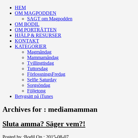
HEM
OM MAGPODDEN
SAGT om Magpodden
OM BODIL
OM PORTRÄTTEN
HJÄLP & RESURSER
KONTAKT
KATEGORIER
Magmåndag
Mammamåndag
Tvillingtisdag
Tuttorsdag
FörlossningsFredag
Selfie Saturday
Sorgsöndag
Följetong
Betygsätt på iTunes
Archives for : mediamamman
Sluta amma? Säger vem?!
Posted by :
Bodil
On :
2015-08-07