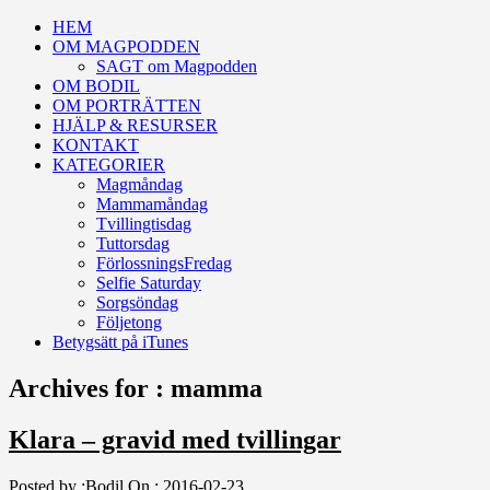
HEM
OM MAGPODDEN
SAGT om Magpodden
OM BODIL
OM PORTRÄTTEN
HJÄLP & RESURSER
KONTAKT
KATEGORIER
Magmåndag
Mammamåndag
Tvillingtisdag
Tuttorsdag
FörlossningsFredag
Selfie Saturday
Sorgsöndag
Följetong
Betygsätt på iTunes
Archives for : mamma
Klara – gravid med tvillingar
Posted by :
Bodil
On :
2016-02-23