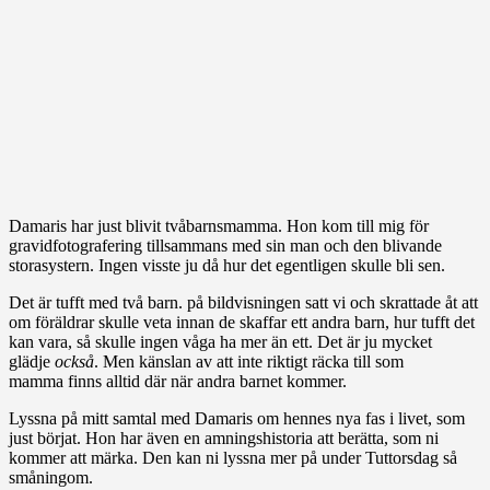
Damaris har just blivit tvåbarnsmamma. Hon kom till mig för
gravidfotografering tillsammans med sin man och den blivande
storasystern. Ingen visste ju då hur det egentligen skulle bli sen.
Det är tufft med två barn. på bildvisningen satt vi och skrattade åt att
om föräldrar skulle veta innan de skaffar ett andra barn, hur tufft det
kan vara, så skulle ingen våga ha mer än ett. Det är ju mycket
glädje
också
. Men känslan av att inte riktigt räcka till som
mamma finns alltid där när andra barnet kommer.
Lyssna på mitt samtal med Damaris om hennes nya fas i livet, som
just börjat. Hon har även en amningshistoria att berätta, som ni
kommer att märka. Den kan ni lyssna mer på under Tuttorsdag så
småningom.