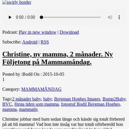
Podcast:
Play in new window
|
Download
Subscribe:
Android
|
RSS
Christine, ny mamma, 2 månader. Ny
Följetong på Mammamåndag.
Posted by :
Bodil
On :
2015-10-05
1
Category:
MAMMAMÅNDAG
Tags:
2 månader baby
,
baby
,
Bergman Hughes Images
,
Bump2Baby
,
BVC
,
första tiden som mamma
,
fotograf Bodil Bergman Hughes
,
mamma
,
mammaliv
Christine jobbar med barn sedan länge och kände sig totalt förbered
på att bli mamma! Vad hon inte insåg var hur totalt oförberedd hon