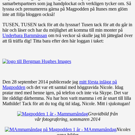
samarbetspartners som jag handplockat och verkligen tycker om. Så
lyssna och prenumerera gärna på Magpodden på Itunes men glöm
inte att följa bloggen också!
TUSEN, TUSEN tack för att du lyssnar! Tusen tack för att du går in
här och läser och har du möjlighet att komma till min monter på
Underbara Barnmässan
om två veckor så skulle jag bli jätteglad över
att få träffa dig! Titta bara efter den här loggan i taket:
Den 28 september 2014 publicerade jag
mitt första inlägg på
Magpodden
och det var ett samtal med höggravida Nicole. Idag
pratar med med henne igen, på telefon och inte via Skype. Det var
lite råddigt därhemma. Nu har hon varit mamma i ett år snart till lilla
Mathilde! Tack för att du tog dig tid idag, Nicole. Mitt i sjukstugan!
Gravidbild från
vår fotografering, sommaren 2014
Nicoles
egna bilder