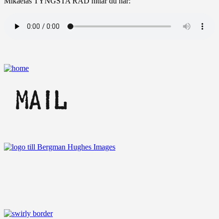
Mikaelas TYNGSTA RÅD hittar du här: