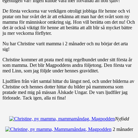
egentligen var! Ingen kunde vara mer förvånad än hon själv!
De första veckorna var verkligen otroligt jobbiga för henne och vi
pratar om hur svårt det är att erkänna att man har det svårt som ny
mamma för människor omkring sig. Hon vill berätta om det nu! Och
det är också viktigt för henne att berätta att allt blir så mycket bättre
ju mer veckorna förflyter.
Nu har Christine varit mamma i 2 månader och nu börjar det arta
sig!
Christine kommer att prata med mig regelbundet under sitt första år
som mamma. Det blir Magpoddens andra följetong. Den första var
med Linn, som jag följde under hennes graviditet.
Ljudfilen från vårt samtal hittar du längst ned, och under bilderna av
Christine och hennes dotter hittar du bilder på mammorna som
pratade med mig på mässan Älskade Ungar. De vars ljudfiler jag
förlorade. Tack igen, alla ni fina!
Nyfödd
2 månader