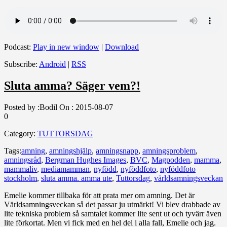
Podcast:
Play in new window
|
Download
Subscribe:
Android
|
RSS
Sluta amma? Säger vem?!
Posted by :
Bodil
On :
2015-08-07
0
Category:
TUTTORSDAG
Tags:
amning
,
amningshjälp
,
amningsnapp
,
amningsproblem
,
amningsråd
,
Bergman Hughes Images
,
BVC
,
Magpodden
,
mamma
,
mammaliv
,
mediamamman
,
nyfödd
,
nyföddfoto
,
nyföddfoto
stockholm
,
sluta amma. amma ute
,
Tuttorsdag
,
världsamningsveckan
Emelie kommer tillbaka för att prata mer om amning. Det är
Världsamningsveckan så det passar ju utmärkt! Vi blev drabbade av
lite tekniska problem så samtalet kommer lite sent ut och tyvärr även
lite förkortat. Men vi fick med en hel del i alla fall, Emelie och jag.