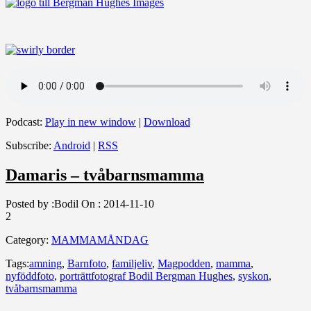
Podcast:
Play in new window
|
Download
Subscribe:
Android
|
RSS
Damaris – tvåbarnsmamma
Posted by :
Bodil
On :
2014-11-10
2
Category:
MAMMAMÅNDAG
Tags:
amning
,
Barnfoto
,
familjeliv
,
Magpodden
,
mamma
,
nyföddfoto
,
porträttfotograf Bodil Bergman Hughes
,
syskon
,
tvåbarnsmamma