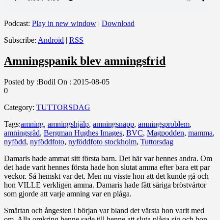
Podcast:
Play in new window
|
Download
Subscribe:
Android
|
RSS
Amningspanik blev amningsfrid
Posted by :
Bodil
On :
2015-08-05
0
Category:
TUTTORSDAG
Tags:
amning
,
amningshjälp
,
amningsnapp
,
amningsproblem
,
amningsråd
,
Bergman Hughes Images
,
BVC
,
Magpodden
,
mamma
,
nyfödd
,
nyföddfoto
,
nyföddfoto stockholm
,
Tuttorsdag
Damaris hade ammat sitt första barn. Det här var hennes andra. Om
det hade varit hennes första hade hon slutat amma efter bara ett par
veckor. Så hemskt var det. Men nu visste hon att det kunde gå och
hon VILLE verkligen amma. Damaris hade fått såriga bröstvårtor
som gjorde att varje amning var en plåga.
Smärtan och ångesten i början var bland det värsta hon varit med
om. Alla omkring henne sade till henne att sluta plåga sig och hon