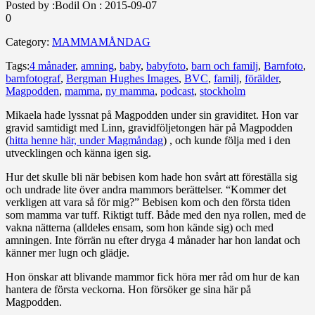
Posted by :
Bodil
On :
2015-09-07
0
Category:
MAMMAMÅNDAG
Tags:
4 månader
,
amning
,
baby
,
babyfoto
,
barn och familj
,
Barnfoto
,
barnfotograf
,
Bergman Hughes Images
,
BVC
,
familj
,
förälder
,
Magpodden
,
mamma
,
ny mamma
,
podcast
,
stockholm
Mikaela hade lyssnat på Magpodden under sin graviditet. Hon var
gravid samtidigt med Linn, gravidföljetongen här på Magpodden
(
hitta henne här, under Magmåndag
) , och kunde följa med i den
utvecklingen och känna igen sig.
Hur det skulle bli när bebisen kom hade hon svårt att föreställa sig
och undrade lite över andra mammors berättelser. “Kommer det
verkligen att vara så för mig?” Bebisen kom och den första tiden
som mamma var tuff. Riktigt tuff. Både med den nya rollen, med de
vakna nätterna (alldeles ensam, som hon kände sig) och med
amningen. Inte förrän nu efter dryga 4 månader har hon landat och
känner mer lugn och glädje.
Hon önskar att blivande mammor fick höra mer råd om hur de kan
hantera de första veckorna. Hon försöker ge sina här på
Magpodden.