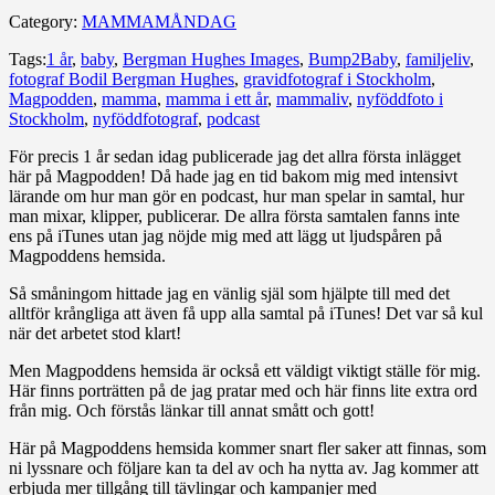
Category:
MAMMAMÅNDAG
Tags:
1 år
,
baby
,
Bergman Hughes Images
,
Bump2Baby
,
familjeliv
,
fotograf Bodil Bergman Hughes
,
gravidfotograf i Stockholm
,
Magpodden
,
mamma
,
mamma i ett år
,
mammaliv
,
nyföddfoto i
Stockholm
,
nyföddfotograf
,
podcast
För precis 1 år sedan idag publicerade jag det allra första inlägget
här på Magpodden! Då hade jag en tid bakom mig med intensivt
lärande om hur man gör en podcast, hur man spelar in samtal, hur
man mixar, klipper, publicerar. De allra första samtalen fanns inte
ens på iTunes utan jag nöjde mig med att lägg ut ljudspåren på
Magpoddens hemsida.
Så småningom hittade jag en vänlig själ som hjälpte till med det
alltför krångliga att även få upp alla samtal på iTunes! Det var så kul
när det arbetet stod klart!
Men Magpoddens hemsida är också ett väldigt viktigt ställe för mig.
Här finns porträtten på de jag pratar med och här finns lite extra ord
från mig. Och förstås länkar till annat smått och gott!
Här på Magpoddens hemsida kommer snart fler saker att finnas, som
ni lyssnare och följare kan ta del av och ha nytta av. Jag kommer att
erbjuda mer tillgång till tävlingar och kampanjer med