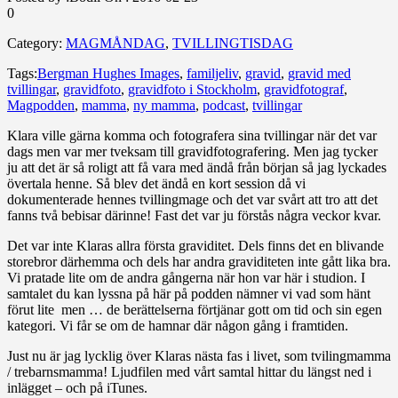
0
Category:
MAGMÅNDAG
,
TVILLINGTISDAG
Tags:
Bergman Hughes Images
,
familjeliv
,
gravid
,
gravid med
tvillingar
,
gravidfoto
,
gravidfoto i Stockholm
,
gravidfotograf
,
Magpodden
,
mamma
,
ny mamma
,
podcast
,
tvillingar
Klara ville gärna komma och fotografera sina tvillingar när det var
dags men var mer tveksam till gravidfotografering. Men jag tycker
ju att det är så roligt att få vara med ändå från början så jag lyckades
övertala henne. Så blev det ändå en kort session då vi
dokumenterade hennes tvillingmage och det var svårt att tro att det
fanns två bebisar därinne! Fast det var ju förstås några veckor kvar.
Det var inte Klaras allra första graviditet. Dels finns det en blivande
storebror därhemma och dels har andra graviditeten inte gått lika bra.
Vi pratade lite om de andra gångerna när hon var här i studion. I
samtalet du kan lyssna på här på podden nämner vi vad som hänt
förut lite men … de berättelserna förtjänar gott om tid och sin egen
kategori. Vi får se om de hamnar där någon gång i framtiden.
Just nu är jag lycklig över Klaras nästa fas i livet, som tvilingmamma
/ trebarnsmamma! Ljudfilen med vårt samtal hittar du längst ned i
inlägget – och på iTunes.