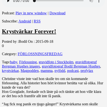
Podcast:
Play in new window
|
Download
Subscribe:
Android
|
RSS
Krystvärkar Forever!
Posted by :
Bodil
On :
2015-09-18
0
Category:
FÖRLOSSNINGSFREDAG
Tags:
baby
,
Förlossning
,
gravidfoto i Stockholm
,
gravidfotograf
Bergman Hughes images
,
gravidfotograf Bodil Bergman Hughes
,
krystvärkar
,
Magpodden
,
mamma
,
nyfödd
,
podcast
,
profylax
Christine visste inte vad hon skulle tro om sin kommande
förlossning. Alla historier hon hört kvinnor berätta var så olika. Hur
kunde de vara det?
Hon Googlade, forskade och läste på och tänkte att hon ville klara
av det bra och framför allt inte få panik.
“Jag fick nog panik en tjugo gånger!” Krystvärkarna som skulle