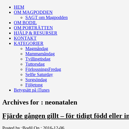
HEM
OM MAGPODDEN
SAGT om Magpodden
OM BODIL
OM PORTRÄTTEN
HJÄLP & RESURSER
KONTAKT
KATEGORIER
Magmåndag
Mammamåndag
Tvillingtisdag
Tuttorsdag
FörlossningsFredag
Selfie Saturday
Sorgsöndag
Följetong
Betygsätt på iTunes
Archives for : neonatalen
Fjärde gången gillt – för tidigt född eller i
Posted by :
Bodil
On :
2016-12-06