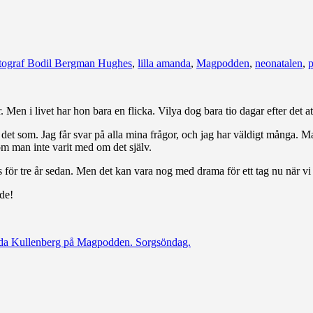
tograf Bodil Bergman Hughes
,
lilla amanda
,
Magpodden
,
neonatalen
,
p
r. Men i livet har hon bara en flicka. Vilya dog bara tio dagar efter det
t som. Jag får svar på alla mina frågor, och jag har väldigt många. Man 
e om man inte varit med om det själv.
 för tre år sedan. Men det kan vara nog med drama för ett tag nu när v
de!