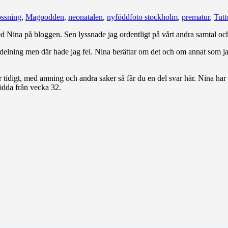
ossning
,
Magpodden
,
neonatalen
,
nyföddfoto stockholm
,
prematur
,
Tutt
ed Nina på bloggen. Sen lyssnade jag ordentligt på vårt andra samtal och i
delning men där hade jag fel. Nina berättar om det och om annat som jag 
 tidigt, med amning och andra saker så får du en del svar här. Nina har 
ödda från vecka 32.