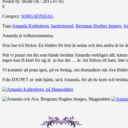
Posted by :
Bodil
On :
2015-07-05
0
Category:
SORGSÖNDAG
Tags:
Amanda Kullenberg
,
barnfotograf
,
Bergman Hughes Images
,
fo
Amanda är tvåbarnsmamma.
Hon har två flickor. En föddes för fem år sedan och den andra är tre å
När vi pratar om det som hände berättar Amanda verkligen allt, känns de
ingen kan få klart för sig är ju hur det … är. Att förlora ett barn. Int
Vi kommer att prata igen, på en fredag, om dramatiken när Ava föddes
Från DJUPET av mitt hjärta, tack Amanda, för att du kom och berätta