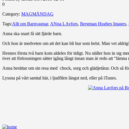
0
Category:
MAGMÅNDAG
Tags:
Allt om Barnvagnar
,
ANna LAvfors
,
Bergman Hughes Images
,
Anna ska snart få sitt fjärde barn.
Och hon är medveten om att det kan bli hur som helst. Man vet aldrig! I
Hennes första två barn kom aldeles för tidigt. Nu ställer hon in sig me
över att förlossningen sätter igång långt innan man är redo att “läm
Anna berättar om sin resa med chock, sorg och glädjetårar. Och så för
Lyssna på vårt samtal här, i ljudfilen längst ned, eller på iTunes.