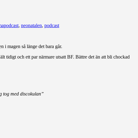
apodcast
,
neonatalen
,
podcast
en i magen så länge det bara går.
t tidigt och ett par närmare utsatt BF. Bättre det än att bli chockad
ag tog med discokulan”