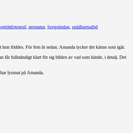
orträttfotograf
,
prematur
,
Sorgsöndag
,
spädbarnsdöd
 att hon föddes. För fem år sedan. Amanda tycker det känns som igår.
får fullständigt klart för sig bilden av vad som hände, i detalj. Det
i har lyssnat på Amanda.