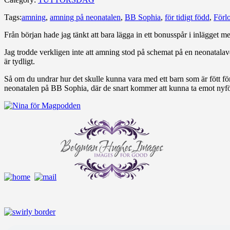
Tags:
amning
,
amning på neonatalen
,
BB Sophia
,
för tidigt född
,
Förl
Från början hade jag tänkt att bara lägga in ett bonusspår i inlägget m
Jag trodde verkligen inte att amning stod på schemat på en neonatalav
är tydligt.
Så om du undrar hur det skulle kunna vara med ett barn som är fött för
neonatalen på BB Sophia, där de snart kommer att kunna ta emot nyf