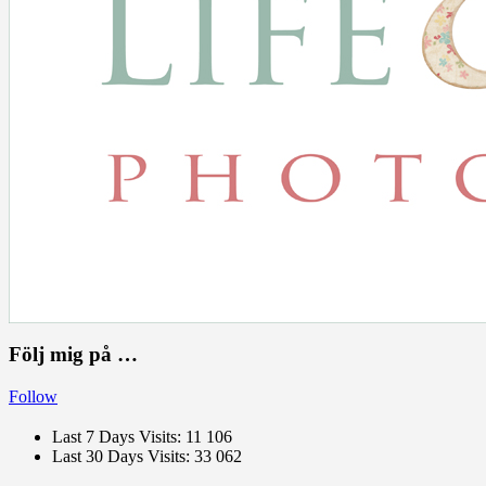
Följ mig på …
Follow
Last 7 Days Visits:
11 106
Last 30 Days Visits:
33 062