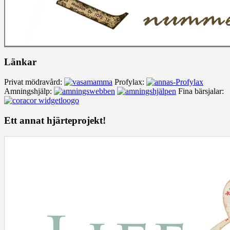
Länkar
Privat mödravård:
Profylax:
Amningshjälp:
Fina bärsjalar:
Ett annat hjärteprojekt!