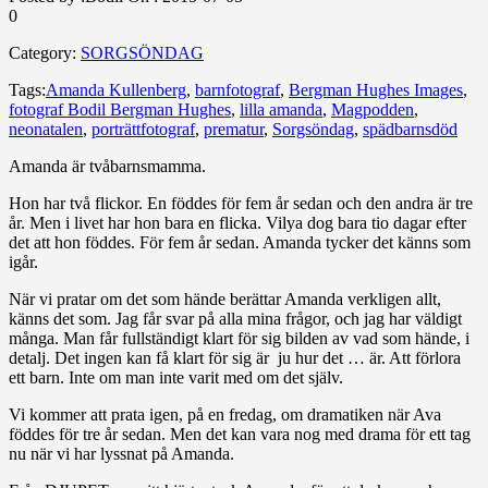
0
Category:
SORGSÖNDAG
Tags:
Amanda Kullenberg
,
barnfotograf
,
Bergman Hughes Images
,
fotograf Bodil Bergman Hughes
,
lilla amanda
,
Magpodden
,
neonatalen
,
porträttfotograf
,
prematur
,
Sorgsöndag
,
spädbarnsdöd
Amanda är tvåbarnsmamma.
Hon har två flickor. En föddes för fem år sedan och den andra är tre
år. Men i livet har hon bara en flicka. Vilya dog bara tio dagar efter
det att hon föddes. För fem år sedan. Amanda tycker det känns som
igår.
När vi pratar om det som hände berättar Amanda verkligen allt,
känns det som. Jag får svar på alla mina frågor, och jag har väldigt
många. Man får fullständigt klart för sig bilden av vad som hände, i
detalj. Det ingen kan få klart för sig är ju hur det … är. Att förlora
ett barn. Inte om man inte varit med om det själv.
Vi kommer att prata igen, på en fredag, om dramatiken när Ava
föddes för tre år sedan. Men det kan vara nog med drama för ett tag
nu när vi har lyssnat på Amanda.