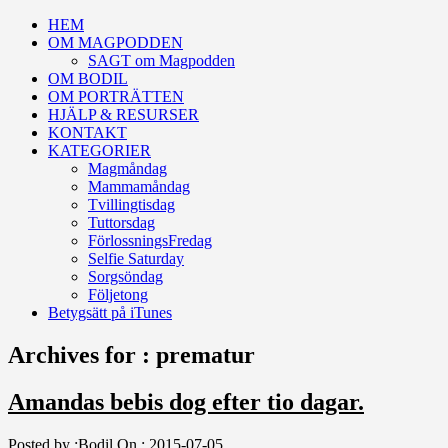
HEM
OM MAGPODDEN
SAGT om Magpodden
OM BODIL
OM PORTRÄTTEN
HJÄLP & RESURSER
KONTAKT
KATEGORIER
Magmåndag
Mammamåndag
Tvillingtisdag
Tuttorsdag
FörlossningsFredag
Selfie Saturday
Sorgsöndag
Följetong
Betygsätt på iTunes
Archives for : prematur
Amandas bebis dog efter tio dagar.
Posted by :
Bodil
On :
2015-07-05