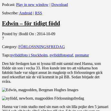
Podcast:
Play in new window
|
Download
Subscribe:
Android
|
RSS
Edwin – för tidigt född
Posted by :
Bodil
On :
2014-10-09
7
Category:
FÖRLOSSNINGSFREDAG
Tags:
nyföddfoto i Stockholm
,
nyföddfotograf
,
prematur
Den här fredagen kan ni lyssna till mitt samtal med Hanna, som
födde sin son i vecka 33. Hon kunde inte tro att värkarna hon
faktiskt hade var något annat än magknip och förlossningen gick
med rekordfart när de väl kommit in på BB. Sedan började det
svåra.
Hanna var i min studio med sin man och sin lilla pojke den 5 januari