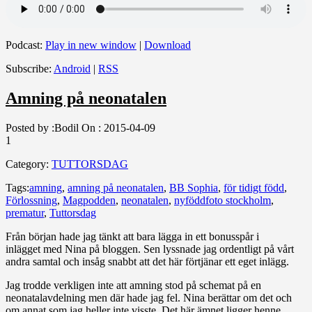
Podcast:
Play in new window
|
Download
Subscribe:
Android
|
RSS
Amning på neonatalen
Posted by :
Bodil
On :
2015-04-09
1
Category:
TUTTORSDAG
Tags:
amning
,
amning på neonatalen
,
BB Sophia
,
för tidigt född
,
Förlossning
,
Magpodden
,
neonatalen
,
nyföddfoto stockholm
,
prematur
,
Tuttorsdag
Från början hade jag tänkt att bara lägga in ett bonusspår i
inlägget med Nina på bloggen. Sen lyssnade jag ordentligt på vårt
andra samtal och insåg snabbt att det här förtjänar ett eget inlägg.
Jag trodde verkligen inte att amning stod på schemat på en
neonatalavdelning men där hade jag fel. Nina berättar om det och
om annat som jag heller inte visste. Det här ämnet ligger henne