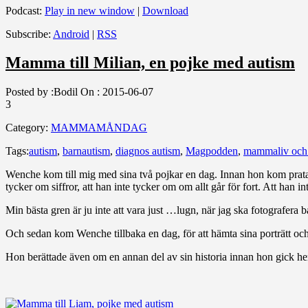
Podcast:
Play in new window
|
Download
Subscribe:
Android
|
RSS
Mamma till Milian, en pojke med autism
Posted by :
Bodil
On :
2015-06-07
3
Category:
MAMMAMÅNDAG
Tags:
autism
,
barnautism
,
diagnos autism
,
Magpodden
,
mammaliv och
Wenche kom till mig med sina två pojkar en dag. Innan hon kom pratad
tycker om siffror, att han inte tycker om om allt går för fort. Att han i
Min bästa gren är ju inte att vara just …lugn, när jag ska fotografera b
Och sedan kom Wenche tillbaka en dag, för att hämta sina porträtt och
Hon berättade även om en annan del av sin historia innan hon gick