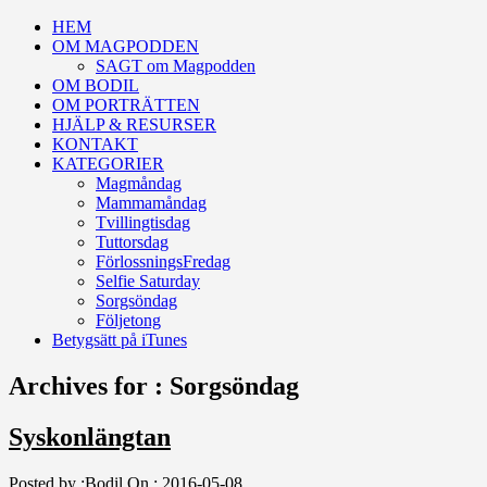
HEM
OM MAGPODDEN
SAGT om Magpodden
OM BODIL
OM PORTRÄTTEN
HJÄLP & RESURSER
KONTAKT
KATEGORIER
Magmåndag
Mammamåndag
Tvillingtisdag
Tuttorsdag
FörlossningsFredag
Selfie Saturday
Sorgsöndag
Följetong
Betygsätt på iTunes
Archives for : Sorgsöndag
Syskonlängtan
Posted by :
Bodil
On :
2016-05-08