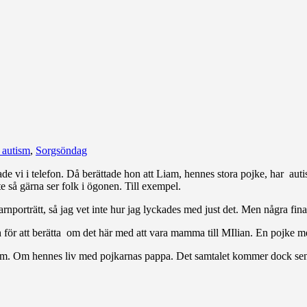
 autism
,
Sorgsöndag
e vi i telefon. Då berättade hon att Liam, hennes stora pojke, har aut
nte så gärna ser folk i ögonen. Till exempel.
arnporträtt, så jag vet inte hur jag lyckades med just det. Men några fin
 för att berätta om det här med att vara mamma till MIlian. En pojke m
 hem. Om hennes liv med pojkarnas pappa. Det samtalet kommer dock s