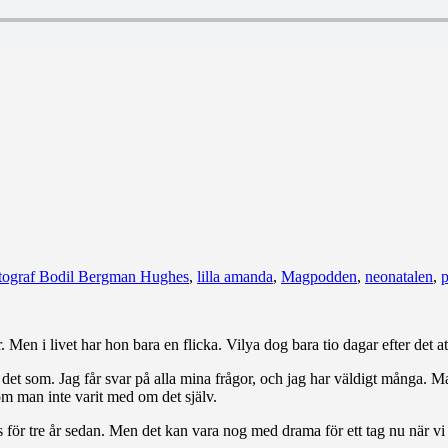
tograf Bodil Bergman Hughes
,
lilla amanda
,
Magpodden
,
neonatalen
,
p
r. Men i livet har hon bara en flicka. Vilya dog bara tio dagar efter det
t som. Jag får svar på alla mina frågor, och jag har väldigt många. Man 
e om man inte varit med om det själv.
 för tre år sedan. Men det kan vara nog med drama för ett tag nu när v