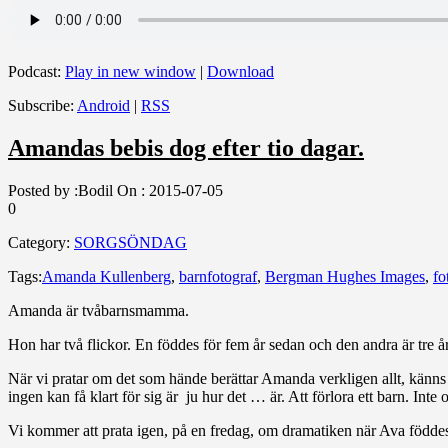
Podcast:
Play in new window
|
Download
Subscribe:
Android
|
RSS
Amandas bebis dog efter tio dagar.
Posted by :
Bodil
On :
2015-07-05
0
Category:
SORGSÖNDAG
Tags:
Amanda Kullenberg
,
barnfotograf
,
Bergman Hughes Images
,
fo
Amanda är tvåbarnsmamma.
Hon har två flickor. En föddes för fem år sedan och den andra är tre å
När vi pratar om det som hände berättar Amanda verkligen allt, känns de
ingen kan få klart för sig är ju hur det … är. Att förlora ett barn. Int
Vi kommer att prata igen, på en fredag, om dramatiken när Ava föddes