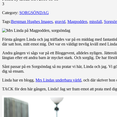
3
Category:
SORGSÖNDAG
Tags:
Bergman Hughes Images
,
gravid
,
Magpodden
,
missfall
,
Sorgsö
Första gången Linda och jag träffades var på en middag med fantastisk
där satt hon, mitt emot mig. Det var en väldigt trevlig kväll med Lind
Andra gången vi sågs var på ett Bloggevent, alldeles nyligen. Jätterol
längtan efter ett andra barn är mycket stark. Och sorglig. De har försök
Sånt passar på en Sorgsöndag så nu pratar vi här, Linda och jag. Vi gö
dig så ensam.
Linda har en blogg,
Mrs Lindas underbara värld
, och där skriver hon
TACK för den här gången, Linda! Jag ser fram emot att prata med dig