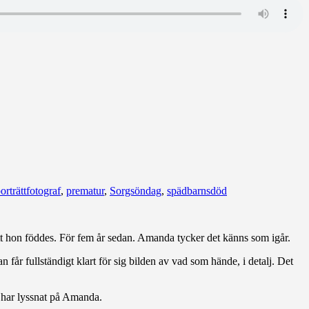
orträttfotograf
,
prematur
,
Sorgsöndag
,
spädbarnsdöd
 att hon föddes. För fem år sedan. Amanda tycker det känns som igår.
får fullständigt klart för sig bilden av vad som hände, i detalj. Det
i har lyssnat på Amanda.