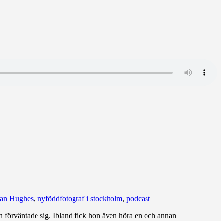
man Hughes
,
nyföddfotograf i stockholm
,
podcast
on förväntade sig. Ibland fick hon även höra en och annan