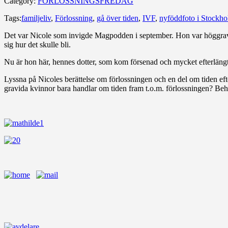
Category:
FÖRLOSSNINGSFREDAG
Tags:
familjeliv
,
Förlossning
,
gå över tiden
,
IVF
,
nyföddfoto i Stockh
Det var Nicole som invigde Magpodden i september. Hon var höggra
sig hur det skulle bli.
Nu är hon här, hennes dotter, som kom försenad och mycket efterläng
Lyssna på Nicoles berättelse om förlossningen och en del om tiden efter
gravida kvinnor bara handlar om tiden fram t.o.m. förlossningen? Beh