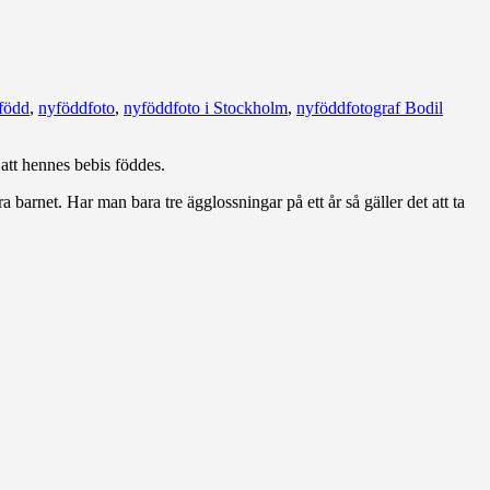
född
,
nyföddfoto
,
nyföddfoto i Stockholm
,
nyföddfotograf Bodil
 att hennes bebis föddes.
barnet. Har man bara tre ägglossningar på ett år så gäller det att ta