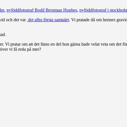
olm
,
nyföddfotograf Bodil Bergman Hughes
,
nyföddfotograf i stockhol
vid och det var
det allra första samtalet
. Vi pratade då om hennes gravid
tad.
. Vi pratar om att det finns en del hon gärna hade velat veta om det för 
över vi få reda på mer?