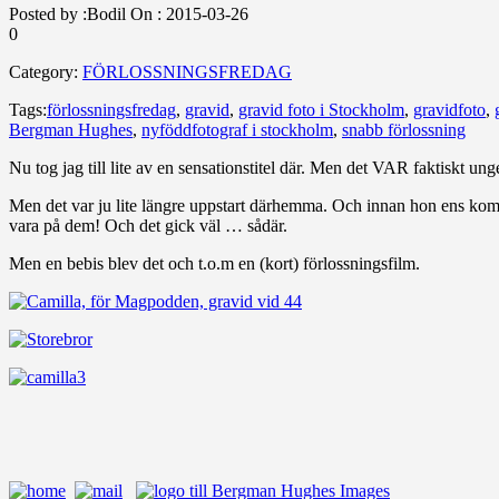
Posted by :
Bodil
On :
2015-03-26
0
Category:
FÖRLOSSNINGSFREDAG
Tags:
förlossningsfredag
,
gravid
,
gravid foto i Stockholm
,
gravidfoto
,
Bergman Hughes
,
nyföddfotograf i stockholm
,
snabb förlossning
Nu tog jag till lite av en sensationstitel där. Men det VAR faktiskt un
Men det var ju lite längre uppstart därhemma. Och innan hon ens kom SÅ 
vara på dem! Och det gick väl … sådär.
Men en bebis blev det och t.o.m en (kort) förlossningsfilm.