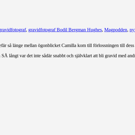
gravidfotograf
,
gravidfotograf Bodil Bergman Hughes
,
Magpodden
,
ny
gefär så länge mellan ögonblicket Camilla kom till förlossningen till dess
långt var det inte sådär snabbt och självklart att bli gravid med andra 