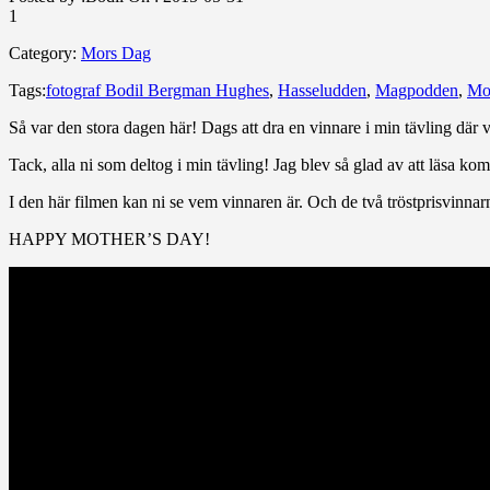
1
Category:
Mors Dag
Tags:
fotograf Bodil Bergman Hughes
,
Hasseludden
,
Magpodden
,
Mo
Så var den stora dagen här! Dags att dra en vinnare i min tävling där 
Tack, alla ni som deltog i min tävling! Jag blev så glad av att läsa ko
I den här filmen kan ni se vem vinnaren är. Och de två tröstprisvinnar
HAPPY MOTHER’S DAY!