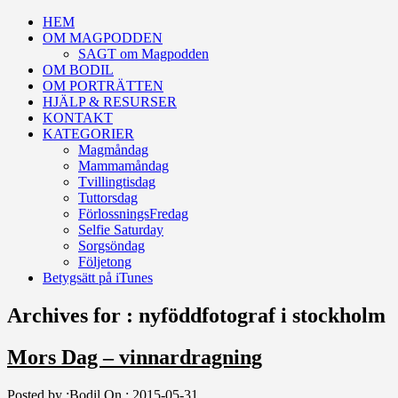
HEM
OM MAGPODDEN
SAGT om Magpodden
OM BODIL
OM PORTRÄTTEN
HJÄLP & RESURSER
KONTAKT
KATEGORIER
Magmåndag
Mammamåndag
Tvillingtisdag
Tuttorsdag
FörlossningsFredag
Selfie Saturday
Sorgsöndag
Följetong
Betygsätt på iTunes
Archives for : nyföddfotograf i stockholm
Mors Dag – vinnardragning
Posted by :
Bodil
On :
2015-05-31