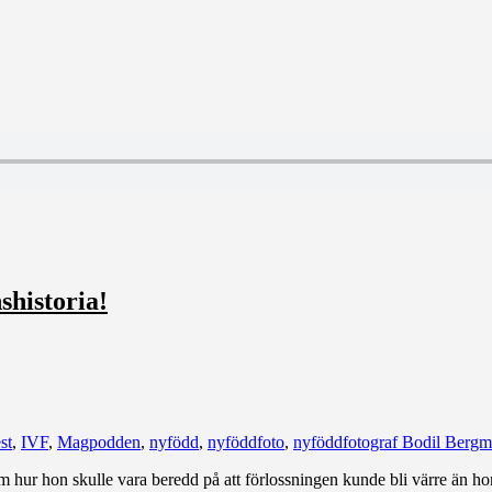
nshistoria!
st
,
IVF
,
Magpodden
,
nyfödd
,
nyföddfoto
,
nyföddfotograf Bodil Berg
m hur hon skulle vara beredd på att förlossningen kunde bli värre än h