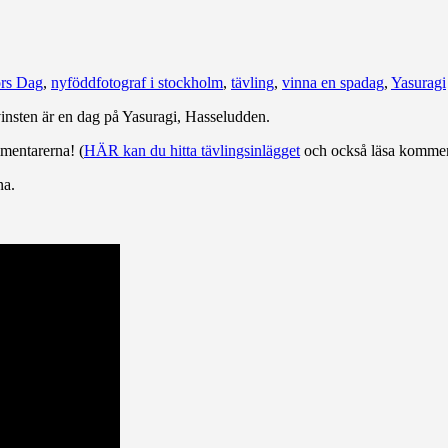
rs Dag
,
nyföddfotograf i stockholm
,
tävling
,
vinna en spadag
,
Yasuragi
vinsten är en dag på Yasuragi, Hasseludden.
mmentarerna! (
HÄR kan du hitta tävlingsinlägget
och också läsa kommen
na.