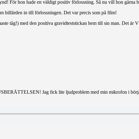
 synd! För hon hade en väldigt positiv förlossning. Så nu vill hon gärna
bilfärden in till förlossningen. Det var precis som på film!
ste tåg!) med den positiva gravidteststickan hem till sin man. Det ä
RÄTTELSEN! Jag fick lite ljudproblem med min mikrofon i början (