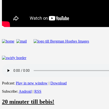
Podcast:
Play in new window
|
Download
Subscribe:
Android
|
RSS
20 minuter till bebis!