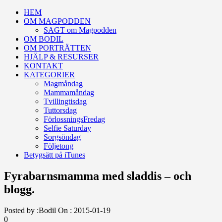
HEM
OM MAGPODDEN
SAGT om Magpodden
OM BODIL
OM PORTRÄTTEN
HJÄLP & RESURSER
KONTAKT
KATEGORIER
Magmåndag
Mammamåndag
Tvillingtisdag
Tuttorsdag
FörlossningsFredag
Selfie Saturday
Sorgsöndag
Följetong
Betygsätt på iTunes
Fyrabarnsmamma med sladdis – och
blogg.
Posted by :
Bodil
On :
2015-01-19
0