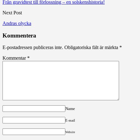
Från gravidtest till förlossning – en solskenshistoria!
Next Post
Andras olycka
Kommentera
E-postadressen publiceras inte.
Obligatoriska fält är märkta
*
Kommentar
*
Name
E-mail
Website