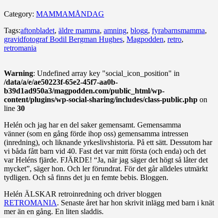
Category:
MAMMAMÅNDAG
Tags:
aftonbladet
,
äldre mamma
,
amning
,
blogg
,
fyrabarnsmamma
,
gravidfotograf Bodil Bergman Hughes
,
Magpodden
,
retro
,
retromania
Warning
: Undefined array key "social_icon_position" in
/data/a/e/ae50223f-65e2-45f7-aa0b-
b39d1ad950a3/magpodden.com/public_html/wp-
content/plugins/wp-social-sharing/includes/class-public.php
on
line
30
Helén och jag har en del saker gemensamt. Gemensamma
vänner (som en gång förde ihop oss) gemensamma intressen
(inredning), och liknande yrkeslivshistoria. På ett sätt. Dessutom har
vi båda fått barn vid 40. Fast det var mitt första (och enda) och det
var Heléns fjärde. FJÄRDE! “Ja, när jag säger det högt så låter det
mycket”, säger hon. Och ler förundrat. För det går alldeles utmärkt
tydligen. Och så finns det ju en femte bebis. Bloggen.
Helén ÄLSKAR retroinredning och driver bloggen
RETROMANIA
. Senaste året har hon skrivit inlägg med barn i knät
mer än en gång. En liten sladdis.