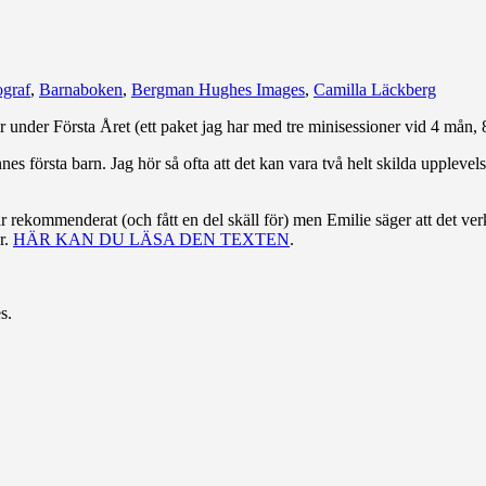
ograf
,
Barnaboken
,
Bergman Hughes Images
,
Camilla Läckberg
er under Första Året (ett paket jag har med tre minisessioner vid 4 mån, 
första barn. Jag hör så ofta att det kan vara två helt skilda upplevels
ar rekommenderat (och fått en del skäll för) men Emilie säger att det ve
r.
HÄR KAN DU LÄSA DEN TEXTEN
.
s.