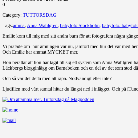
0
Category:
TUTTORSDAG
Tags:
amma
,
Anna Wahlgren
,
babyfoto Stockholm
,
babyfoto. babyfot
Emilie kom till mig med sitt andra barn för att fotografera några gång
Vi pratade om hur amningen var nu, jämfört med hur det var med hennes 
Och Emilie har ammat MYCKET mer.
Hon berättar att hon har tagit till sig ett system som Anna Wahlgren h
Läckbergs blogginlägg om Barnaboken och en del av det som stod dä
Och så var det detta med att rapa. Nödvändigt eller inte?
Ljudfilen med vårt samtal hittar du längst ned i inlägget. Och på iTune