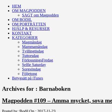
HEM
OM MAGPODDEN
SAGT om Magpodden
OM BODIL
OM PORTRÄTTEN
HJÄLP & RESURSER
KONTAKT
KATEGORIER
Magmåndag
Mammamåndag
Tvillingtisdag
Tuttorsdag
FörlossningsFredag
Selfie Saturday
Sorgsöndag
Följetong
Betygsätt på iTunes
Archives for : Barnaboken
Magpodden #109 – Amma mycket, sova me
Posted by :
Bodil
On :
2017-11-23