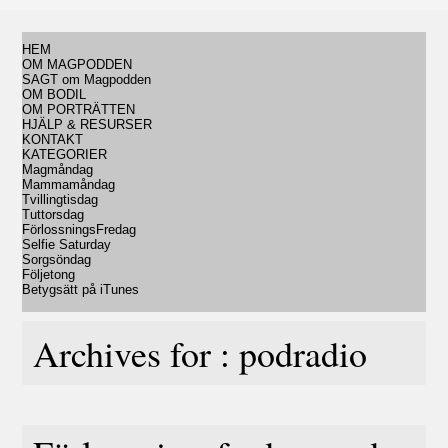
HEM
OM MAGPODDEN
SAGT om Magpodden
OM BODIL
OM PORTRÄTTEN
HJÄLP & RESURSER
KONTAKT
KATEGORIER
Magmåndag
Mammamåndag
Tvillingtisdag
Tuttorsdag
FörlossningsFredag
Selfie Saturday
Sorgsöndag
Följetong
Betygsätt på iTunes
Archives for : podradio