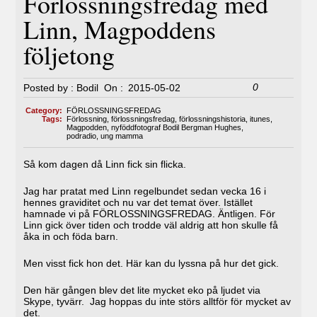
Förlossningsfredag med
Linn, Magpoddens
följetong
0
Posted by :
Bodil
On :
2015-05-02
Category:
FÖRLOSSNINGSFREDAG
Tags:
Förlossning
,
förlossningsfredag
,
förlossningshistoria
,
itunes
,
Magpodden
,
nyföddfotograf Bodil Bergman Hughes
,
podradio
,
ung mamma
Så kom dagen då Linn fick sin flicka.
Jag har pratat med Linn regelbundet sedan vecka 16 i
hennes graviditet och nu var det temat över. Istället
hamnade vi på FÖRLOSSNINGSFREDAG. Äntligen. För
Linn gick över tiden och trodde väl aldrig att hon skulle få
åka in och föda barn.
Men visst fick hon det. Här kan du lyssna på hur det gick.
Den här gången blev det lite mycket eko på ljudet via
Skype, tyvärr. Jag hoppas du inte störs alltför för mycket av
det.