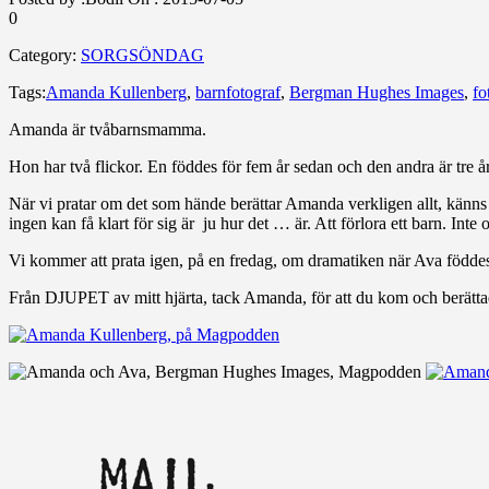
0
Category:
SORGSÖNDAG
Tags:
Amanda Kullenberg
,
barnfotograf
,
Bergman Hughes Images
,
fo
Amanda är tvåbarnsmamma.
Hon har två flickor. En föddes för fem år sedan och den andra är tre å
När vi pratar om det som hände berättar Amanda verkligen allt, känns de
ingen kan få klart för sig är ju hur det … är. Att förlora ett barn. Int
Vi kommer att prata igen, på en fredag, om dramatiken när Ava föddes
Från DJUPET av mitt hjärta, tack Amanda, för att du kom och berätta