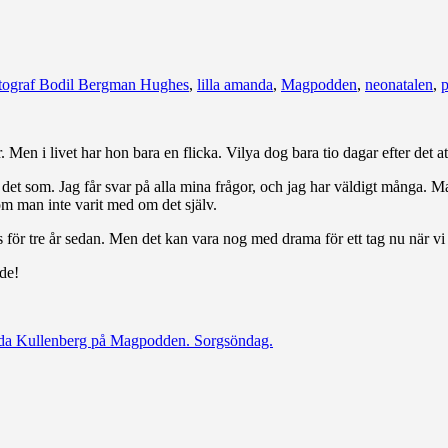
tograf Bodil Bergman Hughes
,
lilla amanda
,
Magpodden
,
neonatalen
,
p
r. Men i livet har hon bara en flicka. Vilya dog bara tio dagar efter det
t som. Jag får svar på alla mina frågor, och jag har väldigt många. Man 
e om man inte varit med om det själv.
 för tre år sedan. Men det kan vara nog med drama för ett tag nu när v
de!