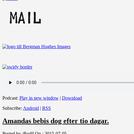
Podcast:
Play in new window
|
Download
Subscribe:
Android
|
RSS
Amandas bebis dog efter tio dagar.
Posted by :
Bodil
On :
2015-07-05