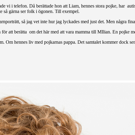
e vi i telefon. Då berättade hon att Liam, hennes stora pojke, har aut
nte så gärna ser folk i ögonen. Till exempel.
arnporträtt, så jag vet inte hur jag lyckades med just det. Men några fin
 för att berätta om det här med att vara mamma till MIlian. En pojke m
 hem. Om hennes liv med pojkarnas pappa. Det samtalet kommer dock s