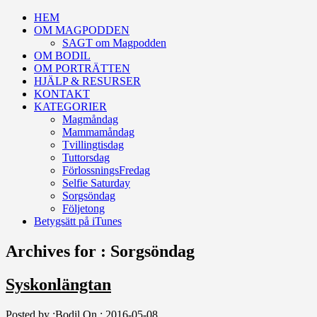
HEM
OM MAGPODDEN
SAGT om Magpodden
OM BODIL
OM PORTRÄTTEN
HJÄLP & RESURSER
KONTAKT
KATEGORIER
Magmåndag
Mammamåndag
Tvillingtisdag
Tuttorsdag
FörlossningsFredag
Selfie Saturday
Sorgsöndag
Följetong
Betygsätt på iTunes
Archives for : Sorgsöndag
Syskonlängtan
Posted by :
Bodil
On :
2016-05-08