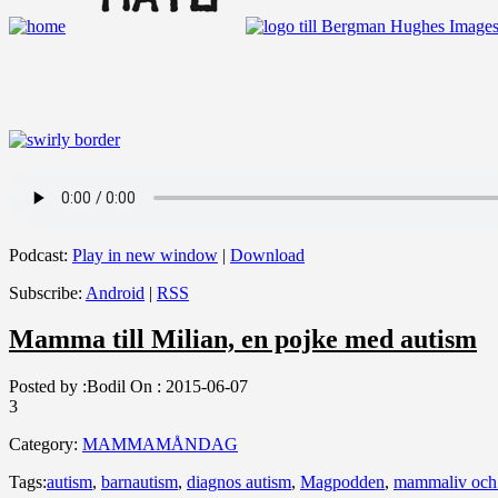
Podcast:
Play in new window
|
Download
Subscribe:
Android
|
RSS
Mamma till Milian, en pojke med autism
Posted by :
Bodil
On :
2015-06-07
3
Category:
MAMMAMÅNDAG
Tags:
autism
,
barnautism
,
diagnos autism
,
Magpodden
,
mammaliv och