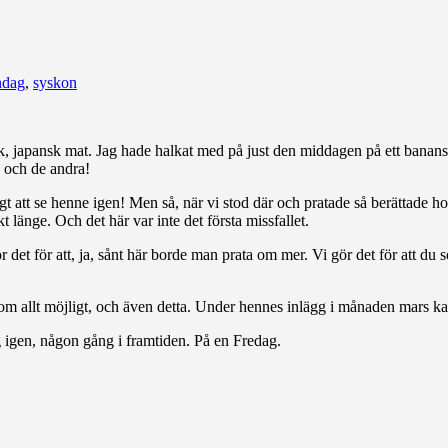
ndag
,
syskon
, japansk mat. Jag hade halkat med på just den middagen på ett bananska
a och de andra!
igt att se henne igen! Men så, när vi stod där och pratade så berättade 
t länge. Och det här var inte det första missfallet.
r det för att, ja, sånt här borde man prata om mer. Vi gör det för att d
 om allt möjligt, och även detta. Under hennes inlägg i månaden mars ka
 igen, någon gång i framtiden. På en Fredag.