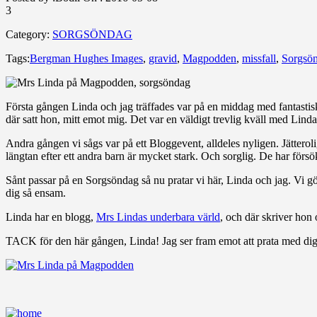
3
Category:
SORGSÖNDAG
Tags:
Bergman Hughes Images
,
gravid
,
Magpodden
,
missfall
,
Sorgsö
Första gången Linda och jag träffades var på en middag med fantastisk
där satt hon, mitt emot mig. Det var en väldigt trevlig kväll med Lind
Andra gången vi sågs var på ett Bloggevent, alldeles nyligen. Jätterol
längtan efter ett andra barn är mycket stark. Och sorglig. De har försök
Sånt passar på en Sorgsöndag så nu pratar vi här, Linda och jag. Vi gö
dig så ensam.
Linda har en blogg,
Mrs Lindas underbara värld
, och där skriver hon
TACK för den här gången, Linda! Jag ser fram emot att prata med dig