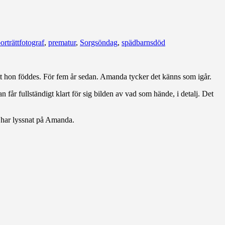
orträttfotograf
,
prematur
,
Sorgsöndag
,
spädbarnsdöd
 att hon föddes. För fem år sedan. Amanda tycker det känns som igår.
får fullständigt klart för sig bilden av vad som hände, i detalj. Det
i har lyssnat på Amanda.