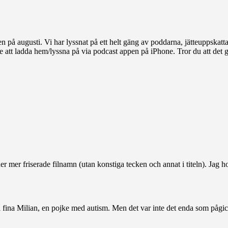
på augusti. Vi har lyssnat på ett helt gäng av poddarna, jätteuppskattat
att ladda hem/lyssna på via podcast appen på iPhone. Tror du att det gå
nder mer friserade filnamn (utan konstiga tecken och annat i titeln). Ja
 fina Milian, en pojke med autism. Men det var inte det enda som pågick