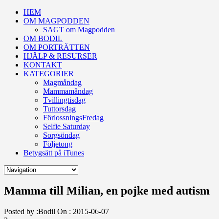
HEM
OM MAGPODDEN
SAGT om Magpodden
OM BODIL
OM PORTRÄTTEN
HJÄLP & RESURSER
KONTAKT
KATEGORIER
Magmåndag
Mammamåndag
Tvillingtisdag
Tuttorsdag
FörlossningsFredag
Selfie Saturday
Sorgsöndag
Följetong
Betygsätt på iTunes
Mamma till Milian, en pojke med autism
Posted by :
Bodil
On :
2015-06-07