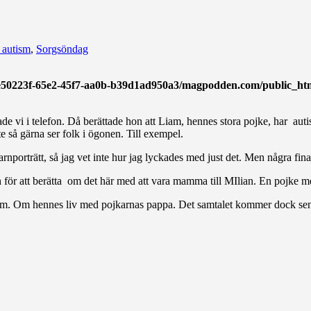
 autism
,
Sorgsöndag
ae50223f-65e2-45f7-aa0b-b39d1ad950a3/magpodden.com/public_html/
e vi i telefon. Då berättade hon att Liam, hennes stora pojke, har aut
nte så gärna ser folk i ögonen. Till exempel.
arnporträtt, så jag vet inte hur jag lyckades med just det. Men några fin
 för att berätta om det här med att vara mamma till MIlian. En pojke m
 hem. Om hennes liv med pojkarnas pappa. Det samtalet kommer dock s