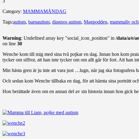
3
Category:
MAMMAMÅNDAG
Tags:
autism
,
barnautism
,
diagnos autism
,
Magpodden
,
mammaliv och
Warning
: Undefined array key "social_icon_position" in
/data/a/e/
on line
30
Wenche kom till mig med sina två pojkar en dag. Innan hon kom pratad
tycker om siffror, att han inte tycker om om allt går för fort. Att han i
Min bästa gren är ju inte att vara just …lugn, när jag ska fotografera b
Och sedan kom Wenche tillbaka en dag, för att hämta sina porträtt och
Hon berättade även om en annan del av sin historia innan hon gick