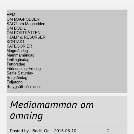
HEM
OM MAGPODDEN
SAGT om Magpodden
OM BODIL
OM PORTRÄTTEN
HJÄLP & RESURSER
KONTAKT
KATEGORIER
Magmåndag
Mammamåndag
Tvillingtisdag
Tuttorsdag
FörlossningsFredag
Selfie Saturday
Sorgsöndag
Följetong
Betygsätt på iTunes
Mediamamman om
amning
1
Posted by :
Bodil
On :
2015-06-10