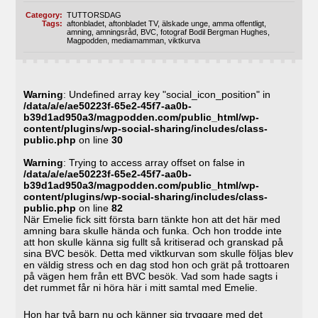
Category:
TUTTORSDAG
Tags:
aftonbladet
,
aftonbladet TV
,
älskade unge
,
amma offentligt
,
amning
,
amningsråd
,
BVC
,
fotograf Bodil Bergman Hughes
,
Magpodden
,
mediamamman
,
viktkurva
Warning
: Undefined array key "social_icon_position" in
/data/a/e/ae50223f-65e2-45f7-aa0b-
b39d1ad950a3/magpodden.com/public_html/wp-
content/plugins/wp-social-sharing/includes/class-
public.php
on line
30
Warning
: Trying to access array offset on false in
/data/a/e/ae50223f-65e2-45f7-aa0b-
b39d1ad950a3/magpodden.com/public_html/wp-
content/plugins/wp-social-sharing/includes/class-
public.php
on line
82
När Emelie fick sitt första barn tänkte hon att det här med
amning bara skulle hända och funka. Och hon trodde inte
att hon skulle känna sig fullt så kritiserad och granskad på
sina BVC besök. Detta med viktkurvan som skulle följas blev
en väldig stress och en dag stod hon och grät på trottoaren
på vägen hem från ett BVC besök. Vad som hade sagts i
det rummet får ni höra här i mitt samtal med Emelie.
Hon har två barn nu och känner sig tryggare med det