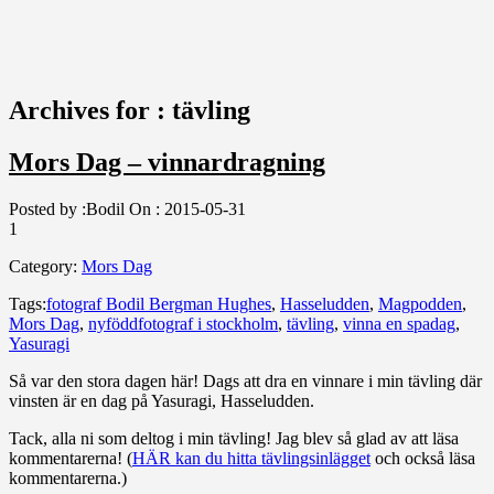
Archives for : tävling
Mors Dag – vinnardragning
Posted by :
Bodil
On :
2015-05-31
1
Category:
Mors Dag
Tags:
fotograf Bodil Bergman Hughes
,
Hasseludden
,
Magpodden
,
Mors Dag
,
nyföddfotograf i stockholm
,
tävling
,
vinna en spadag
,
Yasuragi
Så var den stora dagen här! Dags att dra en vinnare i min tävling där
vinsten är en dag på Yasuragi, Hasseludden.
Tack, alla ni som deltog i min tävling! Jag blev så glad av att läsa
kommentarerna! (
HÄR kan du hitta tävlingsinlägget
och också läsa
kommentarerna.)