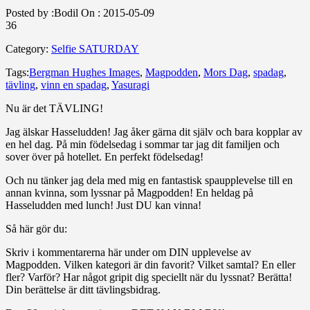
Posted by :
Bodil
On :
2015-05-09
36
Category:
Selfie SATURDAY
Tags:
Bergman Hughes Images
,
Magpodden
,
Mors Dag
,
spadag
,
tävling
,
vinn en spadag
,
Yasuragi
Nu är det TÄVLING!
Jag älskar Hasseludden! Jag åker gärna dit själv och bara kopplar av
en hel dag. På min födelsedag i sommar tar jag dit familjen och
sover över på hotellet. En perfekt födelsedag!
Och nu tänker jag dela med mig en fantastisk spaupplevelse till en
annan kvinna, som lyssnar på Magpodden! En heldag på
Hasseludden med lunch! Just DU kan vinna!
Så här gör du:
Skriv i kommentarerna här under om DIN upplevelse av
Magpodden. Vilken kategori är din favorit? Vilket samtal? En eller
fler? Varför? Har något gripit dig speciellt när du lyssnat? Berätta!
Din berättelse är ditt tävlingsbidrag.